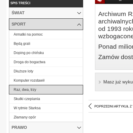
SPIS TREŚCI
ŚWIAT
Archiwum Rz
archiwalnyc
SPORT
od 1993 roku
Armatki na pomoc
wzbogacone
Będą grali
Ponad milio
Doping po chińsku
Zamów dostę
Droga do bogactwa
Dłuższe loty
Komputer rozstawił
Masz już wyku
Raz, dwa, trzy
Skutki czepiania
POPRZEDNI ARTYKUŁ Z
W rytmie Starksa
Złamany opór
PRAWO