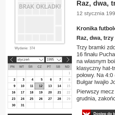
Raz, dwa, t
12 stycznia 199
Kronika futbo
Raz, dwa, trzy
Trzy bramki zd
Wydanie:
374
16 finału Pucha
styczeń
1995
na własnym bois
«
»
PN
WT
ŚR
CZ
PT
SB
ND
klasyczny hat-tr
1
połowy. Na 4:0 
2
3
4
5
6
7
8
Bułgar Iwajło J
9
10
11
12
13
14
15
Pierwszy mecz 
16
17
18
19
20
21
22
grudnia, zakońc
23
24
25
26
27
28
29
30
31
Dostęp do tr