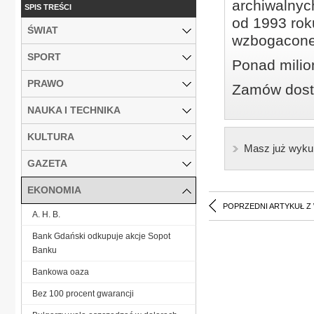
archiwalnyc
SPIS TREŚCI
od 1993 roku
ŚWIAT
wzbogacone
SPORT
Ponad milio
PRAWO
Zamów dostę
NAUKA I TECHNIKA
KULTURA
Masz już wyku
GAZETA
EKONOMIA
POPRZEDNI ARTYKUŁ Z
A. H. B.
Bank Gdański odkupuje akcje Sopot
Banku
Bankowa oaza
Bez 100 procent gwarancji