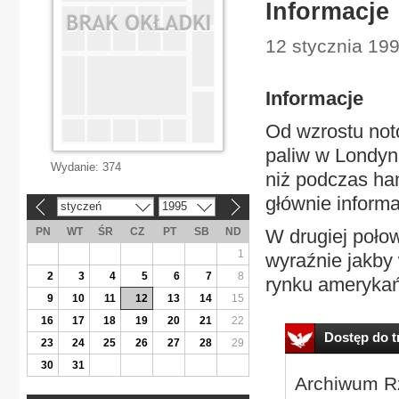
Informacje
12 stycznia 19
Informacje
Od wzrostu not
paliw w Londyn
Wydanie:
374
niż podczas ha
głównie inform
styczeń
1995
«
»
PN
WT
ŚR
CZ
PT
SB
ND
W drugiej poło
1
wyraźnie jakby
2
3
4
5
6
7
8
rynku amerykań
9
10
11
12
13
14
15
16
17
18
19
20
21
22
Dostęp do tr
23
24
25
26
27
28
29
30
31
Archiwum Rz