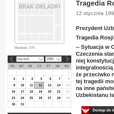
Tragedia Ro
12 stycznia 199
Prezydent Uzb
Tragedia Rosji
-- Sytuacja w 
Wydanie:
374
Czeczenia stan
styczeń
1995
niej konstytuc
«
»
PN
WT
ŚR
CZ
PT
SB
ND
integralnością 
1
że przeciwko 
2
3
4
5
6
7
8
tej tragedii m
9
10
11
12
13
14
15
na inne państ
16
17
18
19
20
21
22
Uzbekistanu I
23
24
25
26
27
28
29
30
31
Dostęp do tr