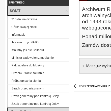
SPIS TREŚCI
Archiwum Rz
ŚWIAT
archiwalnyc
210 dni na drzewie
od 1993 roku
wzbogacone
Córka swojej ciotki
Informacje
Ponad milio
Jak zniszczyć NATO
Zamów dostę
Kto inny jak nie Balladur
Minister zadowolony, media nie
Pakt apeluje do Moskwy
Masz już wyku
Przeciw utracie zaufania
Próba opisania słonia
POPRZEDNI ARTYKUŁ Z
Strach przed nieznanym
Sztab generalny pod kontrolą Jelcy
Sztab generalny pod kontrolą Jelcy