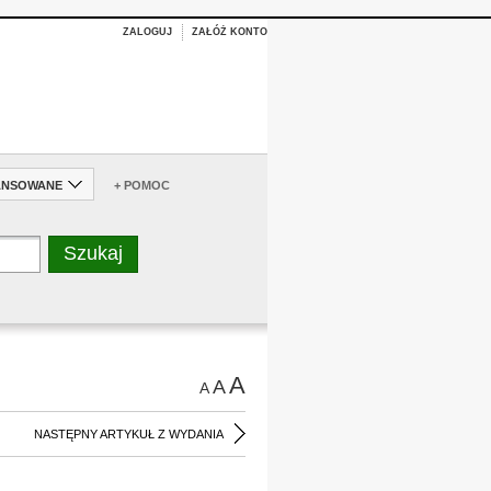
ZALOGUJ
ZAŁÓŻ KONTO
ANSOWANE
+ POMOC
A
A
A
NASTĘPNY ARTYKUŁ Z WYDANIA