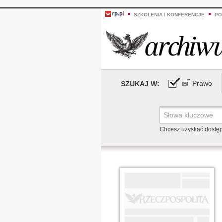
SZKOLENIA I KONFERENCJE
PO
Prawo
SZUKAJ W:
Chcesz uzyskać dostę