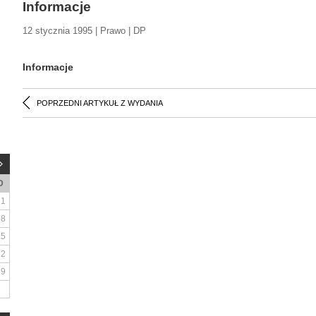
Informacje
12 stycznia 1995 | Prawo | DP
Informacje
POPRZEDNI ARTYKUŁ Z WYDANIA
D
1
8
15
22
29