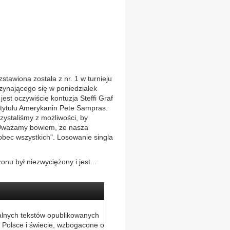
stawiona została z nr. 1 w turnieju
czynającego się w poniedziałek
st oczywiście kontuzja Steffi Graf
a tytułu Amerykanin Pete Sampras.
zystaliśmy z możliwości, by
. Uważamy bowiem, że nasza
wobec wszystkich". Losowanie singla
nu był niezwyciężony i jest...
alnych tekstów opublikowanych
 Polsce i świecie, wzbogacone o