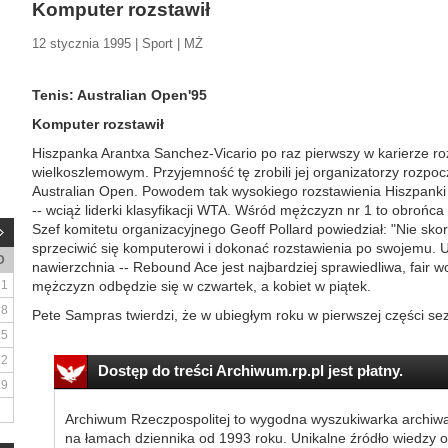
Komputer rozstawił
12 stycznia 1995 | Sport | MŻ
Tenis: Australian Open'95
Komputer rozstawił
Hiszpanka Arantxa Sanchez-Vicario po raz pierwszy w karierze roz
wielkoszlemowym. Przyjemność tę zrobili jej organizatorzy rozpo
Australian Open. Powodem tak wysokiego rozstawienia Hiszpanki je
-- wciąż liderki klasyfikacji WTA. Wśród mężczyzn nr 1 to obrońc
Szef komitetu organizacyjnego Geoff Pollard powiedział: "Nie skor
sprzeciwić się komputerowi i dokonać rozstawienia po swojemu
D
nawierzchnia -- Rebound Ace jest najbardziej sprawiedliwa, fair 
1
mężczyzn odbędzie się w czwartek, a kobiet w piątek.
8
Pete Sampras twierdzi, że w ubiegłym roku w pierwszej części sezo
15
22
Dostęp do treści Archiwum.rp.pl jest płatny.
29
Archiwum Rzeczpospolitej to wygodna wyszukiwarka archiw
na łamach dziennika od 1993 roku. Unikalne źródło wiedzy o