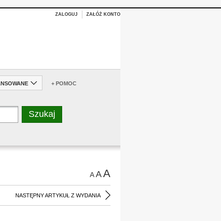
ZALOGUJ
ZAŁÓŻ KONTO
ANSOWANE
+ POMOC
A
A
A
NASTĘPNY ARTYKUŁ Z WYDANIA