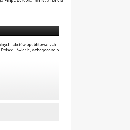
go Phlipa Burdona, ministra handlu
alnych tekstów opublikowanych
 Polsce i świecie, wzbogacone o