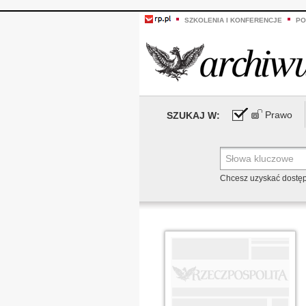
SZKOLENIA I KONFERENCJE
PO
Prawo
SZUKAJ W:
Chcesz uzyskać dostę