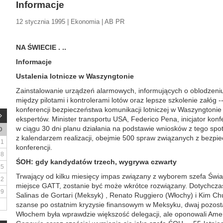
Informacje
12 stycznia 1995 | Ekonomia | AB PR
NA ŚWIECIE . ..
Informacje
Ustalenia lotnicze w Waszyngtonie
Zainstalowanie urządzeń alarmowych, informujących o oblodzeni
między pilotami i kontrolerami lotów oraz lepsze szkolenie załóg -
konferencji bezpieczeństwa komunikacji lotniczej w Waszyngtonie
ekspertów. Minister transportu USA, Federico Pena, inicjator kon
w ciągu 30 dni planu działania na podstawie wniosków z tego spo
D
z kalendarzem realizacji, obejmie 500 spraw związanych z bezpi
1
konferencji.
8
ŚOH: gdy kandydatów trzech, wygrywa czwarty
15
Trwający od kilku miesięcy impas związany z wyborem szefa Świa
22
miejsce GATT, zostanie być może wkrótce rozwiązany. Dotychczas
29
Salinas de Gortari (Meksyk) , Renato Ruggiero (Włochy) i Kim Chul
szanse po ostatnim kryzysie finansowym w Meksyku, dwaj pozostal
Włochem była wprawdzie większość delegacji, ale oponowali Ameryk