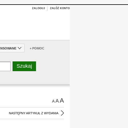
ZALOGUJ
ZAŁÓŻ KONTO
ANSOWANE
+ POMOC
A
A
A
NASTĘPNY ARTYKUŁ Z WYDANIA