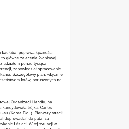
u kadłuba, poprawa łączności
- to główne zalecenia 2-dniowej
 z udziałem ponad tysiąca
ferencji, zapowiedział opracowanie
tkania. Szczegółowy plan, włącznie
eczeństwem lotów, poruszonych na
towej Organizacji Handlu, na
 kandydowała trójka: Carlos
-su (Korea Płd. ). Pierwszy stracił
i doprowadzili do pata: za
anie i Azjaci. W tej sytuacji w