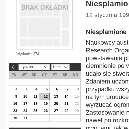
Niesplamio
12 stycznia 199
Niesplamione
Naukowcy austra
Research Organ
Wydanie:
374
powstawanie pl
ciemnienie po 
styczeń
1995
«
»
udało się stwor
PN
WT
ŚR
CZ
PT
SB
ND
Zdaniem uczony
1
przypadku wszy
2
3
4
5
6
7
8
na tym producen
9
10
11
12
13
14
15
wyrzucać ogrom
16
17
18
19
20
21
22
23
24
25
26
27
28
29
Zastosowanie n
30
31
nawet po rozkr
owocami, jak wi