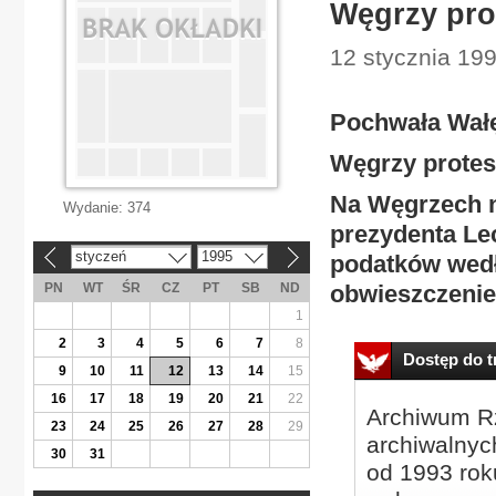
Węgrzy pro
12 stycznia 19
Pochwała Wałę
Węgrzy protes
Na Węgrzech n
Wydanie:
374
prezydenta Lec
styczeń
1995
podatków wed
«
»
PN
WT
ŚR
CZ
PT
SB
ND
obwieszczenie
1
2
3
4
5
6
7
8
Dostęp do tr
9
10
11
12
13
14
15
16
17
18
19
20
21
22
Archiwum Rz
23
24
25
26
27
28
29
archiwalnyc
30
31
od 1993 roku