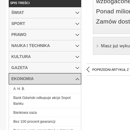
wzbogacone
SPIS TREŚCI
Ponad milio
ŚWIAT
Zamów dostę
SPORT
PRAWO
NAUKA I TECHNIKA
Masz już wyku
KULTURA
GAZETA
POPRZEDNI ARTYKUŁ Z
EKONOMIA
A. H. B.
Bank Gdański odkupuje akcje Sopot
Banku
Bankowa oaza
Bez 100 procent gwarancji