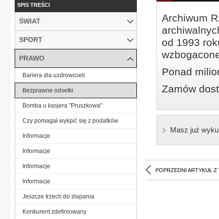
SPIS TREŚCI
Archiwum Rz
ŚWIAT
archiwalnyc
SPORT
od 1993 roku
wzbogacone
PRAWO
Ponad milio
Bariera dla uzdrowicieli
Zamów dostę
Bezprawne odsetki
Bomba u kasjera "Pruszkowa"
Czy pomagał wykpić się z podatków
Masz już wyku
Informacje
Informacje
Informacje
POPRZEDNI ARTYKUŁ Z
Informacje
Jeszcze trzech do złapania
Konkurent zdefiniowany