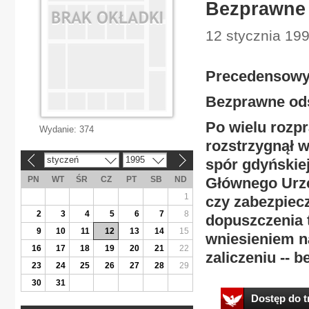
Bezprawne 
12 stycznia 199
Precedensowy
Bezprawne ods
Po wielu rozp
Wydanie:
374
rozstrzygnął
styczeń
1995
spór gdyńskie
«
»
PN
WT
ŚR
CZ
PT
SB
ND
Głównego Urzę
1
czy zabezpiec
2
3
4
5
6
7
8
dopuszczenia 
9
10
11
12
13
14
15
wniesieniem n
16
17
18
19
20
21
22
zaliczeniu -- 
23
24
25
26
27
28
29
30
31
Dostęp do tr