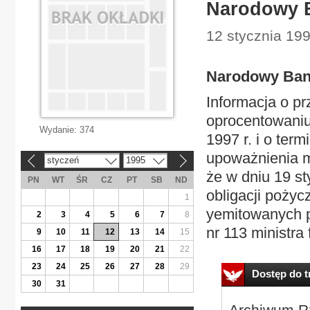
Narodowy B
12 stycznia 19
Narodowy Ban
Informacja o pr
oprocentowaniu
Wydanie:
374
1997 r. i o ter
upoważnienia m
styczeń
1995
«
»
że w dniu 19 st
PN
WT
ŚR
CZ
PT
SB
ND
obligacji poży
1
yemitowanych p
2
3
4
5
6
7
8
nr 113 ministra 
9
10
11
12
13
14
15
16
17
18
19
20
21
22
23
24
25
26
27
28
29
Dostęp do tr
30
31
Archiwum Rz