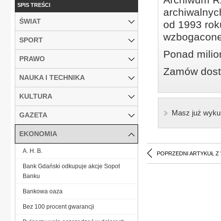
SPIS TREŚCI
archiwalnyc
ŚWIAT
od 1993 roku
wzbogacone
SPORT
Ponad milio
PRAWO
Zamów dostę
NAUKA I TECHNIKA
KULTURA
Masz już wyku
GAZETA
EKONOMIA
A. H. B.
POPRZEDNI ARTYKUŁ Z
Bank Gdański odkupuje akcje Sopot
Banku
Bankowa oaza
Bez 100 procent gwarancji