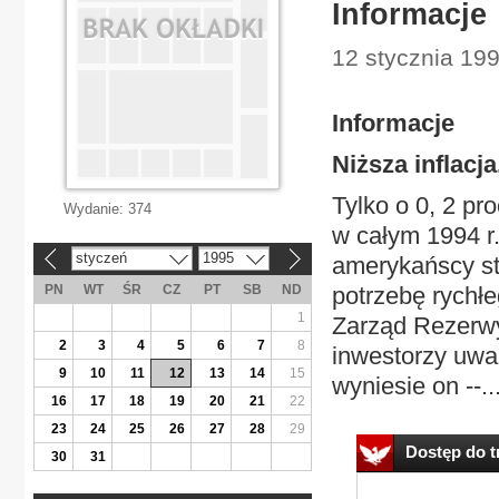
Informacje
12 stycznia 19
Informacje
Niższa inflacja
Tylko o 0, 2 p
Wydanie:
374
w całym 1994 r.
styczeń
1995
amerykańscy st
«
»
PN
WT
ŚR
CZ
PT
SB
ND
potrzebę rychłe
1
Zarząd Rezerwy 
2
3
4
5
6
7
8
inwestorzy uważ
9
10
11
12
13
14
15
wyniesie on --..
16
17
18
19
20
21
22
23
24
25
26
27
28
29
Dostęp do tr
30
31