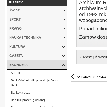
Archiwum Rz
SPIS TREŚCI
archiwalnyc
ŚWIAT
od 1993 roku
SPORT
wzbogacone
Ponad milio
PRAWO
Zamów dostę
NAUKA I TECHNIKA
KULTURA
GAZETA
Masz już wyku
EKONOMIA
A. H. B.
POPRZEDNI ARTYKUŁ Z
Bank Gdański odkupuje akcje Sopot
Banku
Bankowa oaza
Bez 100 procent gwarancji