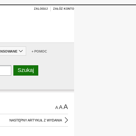
ZALOGUJ
ZAŁÓŻ KONTO
ANSOWANE
+ POMOC
A
A
A
NASTĘPNY ARTYKUŁ Z WYDANIA