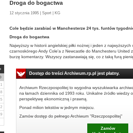
Droga do bogactwa
12 stycznia 1995 | Sport | KG
Cole będzie zarabiać w Manchesterze 24 tys. funtów tygodn
Droga do bogactwa
Najwyższy w historii angielskiej piłki nożnej i jeden z najwyższych w
czarnoskórego Andy Cole'a z Newcastle do Manchesteru United z
burzę komentarzy. Wszyscy zastanawiają się, co z taką furą pienię
Dostęp do treści Archiwum.rp.pl jest płatny.
D
1
Archiwum Rzeczpospolitej to wygodna wyszukiwarka archiw
8
na łamach dziennika od 1993 roku. Unikalne źródło wiedzy o
perspektywę ekonomiczną i prawną.
15
22
Ponad milion tekstów w jednym miejscu.
29
Zamów dostęp do pełnego Archiwum "Rzeczpospolitej"
Zamów