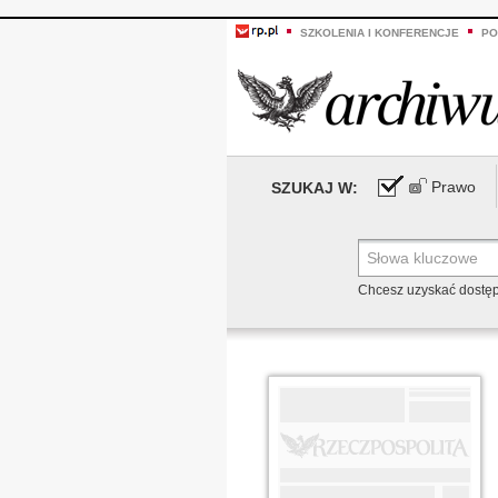
SZKOLENIA I KONFERENCJE
PO
Prawo
SZUKAJ W:
Chcesz uzyskać dostę