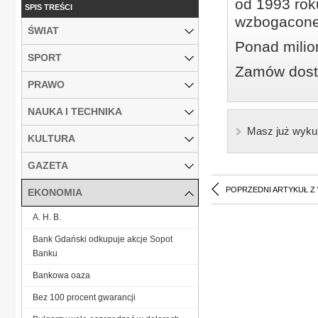
od 1993 roku
SPIS TREŚCI
wzbogacone
ŚWIAT
Ponad milio
SPORT
Zamów dostę
PRAWO
NAUKA I TECHNIKA
Masz już wyku
KULTURA
GAZETA
POPRZEDNI ARTYKUŁ Z
EKONOMIA
A. H. B.
Bank Gdański odkupuje akcje Sopot
Banku
Bankowa oaza
Bez 100 procent gwarancji