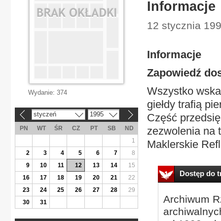
Informacje
12 stycznia 199
Informacje
Zapowiedź dos
Wszystko wskazu
Wydanie:
374
giełdy trafią p
styczeń
1995
Część przedsięb
«
»
PN
WT
ŚR
CZ
PT
SB
ND
zezwolenia na t
1
Maklerskie Refl
2
3
4
5
6
7
8
9
10
11
12
13
14
15
Dostęp do tr
16
17
18
19
20
21
22
23
24
25
26
27
28
29
Archiwum Rz
30
31
archiwalnyc