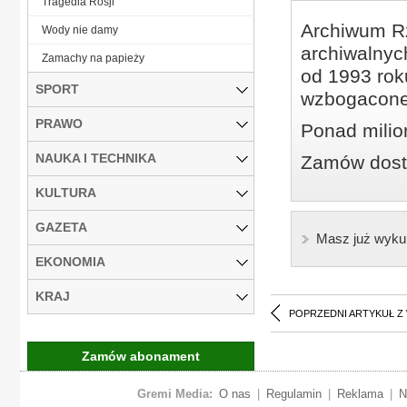
Tragedia Rosji
Archiwum Rz
Wody nie damy
archiwalnyc
Zamachy na papieży
od 1993 roku
SPORT
wzbogacone
PRAWO
Ponad milio
NAUKA I TECHNIKA
Zamów dostę
KULTURA
GAZETA
Masz już wyku
EKONOMIA
KRAJ
POPRZEDNI ARTYKUŁ Z
Zamów abonament
Gremi Media:
O nas
|
Regulamin
|
Reklama
|
N