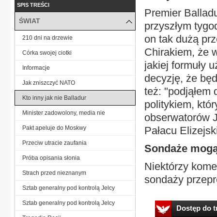
SPIS TREŚCI
Premier Balladu
ŚWIAT
przyszłym tygo
on tak dużą p
210 dni na drzewie
Chirakiem, że 
Córka swojej ciotki
jakiej formuły 
Informacje
decyzję, że bę
Jak zniszczyć NATO
też: "podjąłem 
Kto inny jak nie Balladur
politykiem, któr
Minister zadowolony, media nie
obserwatorów J
Pakt apeluje do Moskwy
Pałacu Elizejsk
Przeciw utracie zaufania
Sondaże mogą 
Próba opisania słonia
Niektórzy kome
Strach przed nieznanym
sondaży przepr
Sztab generalny pod kontrolą Jelcy
Sztab generalny pod kontrolą Jelcy
Dostęp do tr