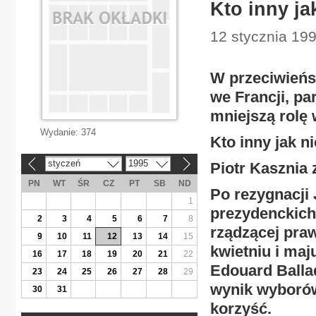
Kto inny ja
12 stycznia 199
W przeciwieńs
we Francji, pa
mniejszą rolę 
Wydanie:
374
Kto inny jak n
styczeń
1995
Piotr Kasznia 
«
»
PN
WT
ŚR
CZ
PT
SB
ND
Po rezygnacji
1
prezydenckich
2
3
4
5
6
7
8
rządzącej pra
9
10
11
12
13
14
15
kwietniu i maj
16
17
18
19
20
21
22
Edouard Balla
23
24
25
26
27
28
29
wynik wyborów
30
31
korzyść.