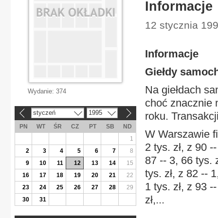
Informacje
12 stycznia 199
Informacje
Giełdy samoc
Na giełdach sa
Wydanie:
374
choć znacznie m
styczeń
1995
roku. Transakcji
«
»
PN
WT
ŚR
CZ
PT
SB
ND
W Warszawie fia
1
2 tys. zł, z 90 --
2
3
4
5
6
7
8
87 -- 3, 66 tys. z
9
10
11
12
13
14
15
tys. zł, z 82 -- 
16
17
18
19
20
21
22
1 tys. zł, z 93 --
23
24
25
26
27
28
29
zł,...
30
31