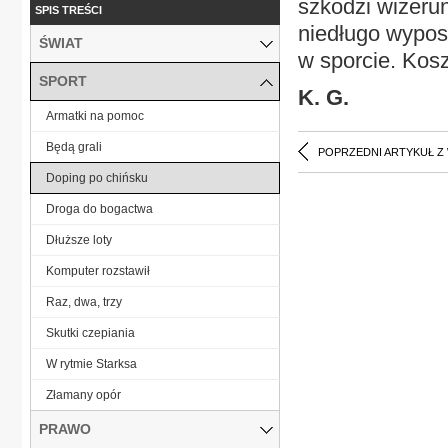
szkodzi wizerun
SPIS TREŚCI
niedługo wyposa
ŚWIAT
w sporcie. Kosz
SPORT
K. G.
Armatki na pomoc
Będą grali
POPRZEDNI ARTYKUŁ Z
Doping po chińsku
Droga do bogactwa
Dłuższe loty
Komputer rozstawił
Raz, dwa, trzy
Skutki czepiania
W rytmie Starksa
Złamany opór
PRAWO