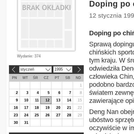
Doping po 
12 stycznia 199
Doping po chi
Sprawą dopingu
chińskich spor
Wydanie:
374
tym kraju. W ś
odwiedziła Den
styczeń
1995
«
»
człowieka Chin,
PN
WT
ŚR
CZ
PT
SB
ND
podobno bardzo 
1
światem zewnęt
2
3
4
5
6
7
8
zawierające opi
9
10
11
12
13
14
15
16
17
18
19
20
21
22
Deng Nan obejrz
23
24
25
26
27
28
29
ubóstwo sprzęto
30
31
oczywiście w i