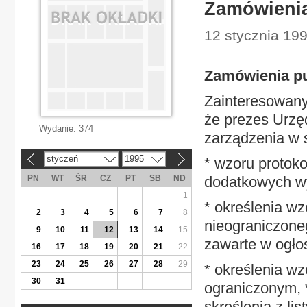
Zamówienia
12 stycznia 199
Zamówienia pu
Zainteresowany
że prezes Urzę
Wydanie:
374
zarządzenia w 
styczeń
1995
* wzoru protok
«
»
PN
WT
ŚR
CZ
PT
SB
ND
dodatkowych wy
1
* określenia wz
2
3
4
5
6
7
8
nieograniczone
9
10
11
12
13
14
15
zawarte w ogło
16
17
18
19
20
21
22
23
24
25
26
27
28
29
* określenia wz
30
31
ograniczonym, *
skreślenia z list