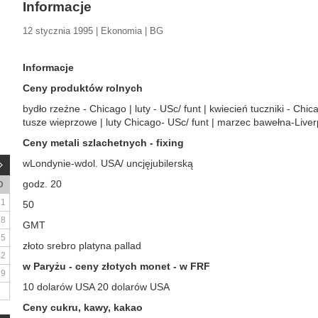
Informacje
12 stycznia 1995 | Ekonomia | BG
Informacje
Ceny produktów rolnych
bydło rzeźne - Chicago | luty - USc/ funt | kwiecień tuczniki - Chica
tusze wieprzowe | luty Chicago- USc/ funt | marzec bawełna-Liverpo
Ceny metali szlachetnych - fixing
wLondynie-wdol. USA/ uncjęjubilerską
godz. 20
D
1
50
8
GMT
15
złoto srebro platyna pallad
22
w Paryżu - ceny złotych monet - w FRF
29
10 dolarów USA 20 dolarów USA
Ceny cukru, kawy, kakao