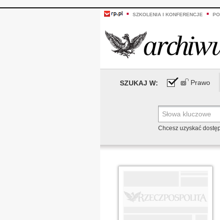
SZKOLENIA I KONFERENCJE
PO
Prawo
SZUKAJ W:
Chcesz uzyskać dostę