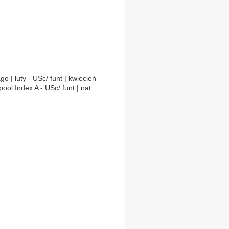
go | luty - USc/ funt | kwiecień
ol Index A - USc/ funt | nat.