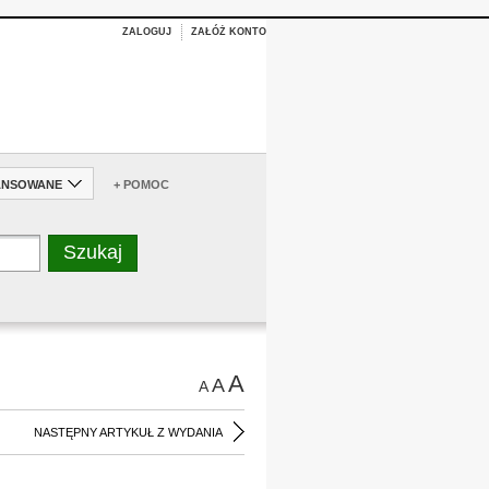
ZALOGUJ
ZAŁÓŻ KONTO
ANSOWANE
+ POMOC
A
A
A
NASTĘPNY ARTYKUŁ Z WYDANIA