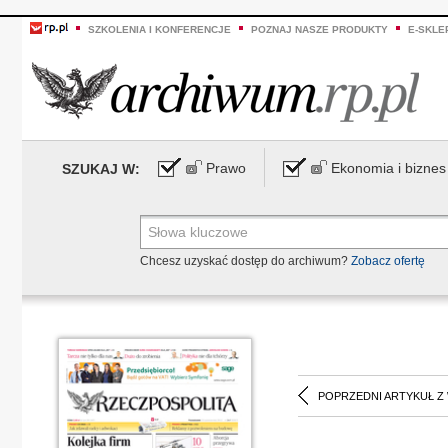
SZKOLENIA I KONFERENCJE
POZNAJ NASZE PRODUKTY
E-SKLE
Prawo
Ekonomia i biznes
SZUKAJ W:
Chcesz uzyskać dostęp do archiwum?
Zobacz ofertę
POPRZEDNI ARTYKUŁ Z