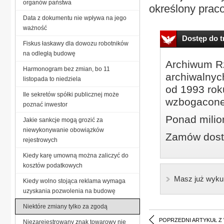
organów państwa
określony prac
Data z dokumentu nie wpływa na jego
ważność
Dostęp do tr
Fiskus łaskawy dla dowozu robotników
na odległą budowę
Archiwum Rz
Harmonogram bez zmian, bo 11
archiwalnyc
listopada to niedziela
od 1993 roku
Ile sekretów spółki publicznej może
wzbogacone
poznać inwestor
Ponad milio
Jakie sankcje mogą grozić za
niewykonywanie obowiązków
Zamów dostę
rejestrowych
Kiedy karę umowną można zaliczyć do
kosztów podatkowych
Masz już wyku
Kiedy wolno stojąca reklama wymaga
uzyskania pozwolenia na budowę
Niektóre zmiany tylko za zgodą
POPRZEDNI ARTYKUŁ Z
Niezarejestrowany znak towarowy nie