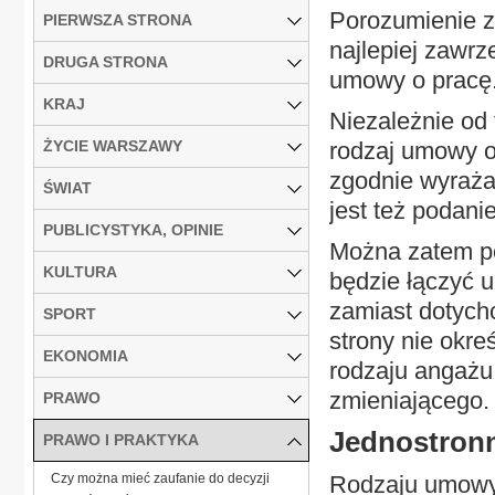
Porozumienie z
PIERWSZA STRONA
najlepiej zawr
DRUGA STRONA
umowy o pracę
KRAJ
Niezależnie od
ŻYCIE WARSZAWY
rodzaj umowy o 
zgodnie wyraża
ŚWIAT
jest też podani
PUBLICYSTYKA, OPINIE
Można zatem pod
KULTURA
będzie łączyć 
zamiast dotych
SPORT
strony nie okre
EKONOMIA
rodzaju angażu
zmieniającego.
PRAWO
Jednostron
PRAWO I PRAKTYKA
Czy można mieć zaufanie do decyzji
Rodzaju umowy 