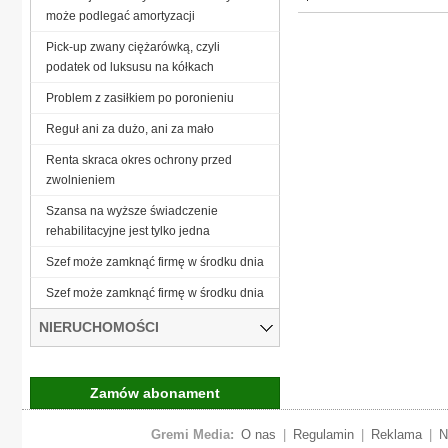
może podlegać amortyzacji
Pick-up zwany ciężarówką, czyli
podatek od luksusu na kółkach
Problem z zasiłkiem po poronieniu
Reguł ani za dużo, ani za mało
Renta skraca okres ochrony przed
zwolnieniem
Szansa na wyższe świadczenie
rehabilitacyjne jest tylko jedna
Szef może zamknąć firmę w środku dnia
Szef może zamknąć firmę w środku dnia
NIERUCHOMOŚCI
Zamów abonament
Gremi Media:
O nas
|
Regulamin
|
Reklama
|
N