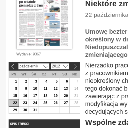
Niektóre zm
22 października
Umowę bezterm
określony w d
Niedopuszczal
zmieniającego
Wydanie:
9367
Nierzadko prac
październik
2012
«
»
z pracownikiem
PN
WT
ŚR
CZ
PT
SB
ND
nieokreślony 
1
2
3
4
5
6
7
tego dokonać 
8
9
10
11
12
13
14
zawierając z p
15
16
17
18
19
20
21
modyfikacja wy
22
23
24
25
26
27
28
29
30
31
decydujących s
Wspólne zd
SPIS TREŚCI