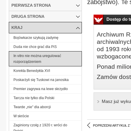
zabójstwo). Te 
PIERWSZA STRONA
DRUGA STRONA
Dostęp do tr
KRAJ
Archiwum Rz
Bojówkarze szykują zadymę
archiwalnyc
Duda nie chce grać dla PiS
od 1993 roku
wzbogacone
In vitro nie można uregulować
rozporządzeniem
Ponad milio
Korekta Benedykta XVI
Zamów dostę
Poskarżyli się Tuskowi na janosika
Premier zagrywa na lewe skrzydło
Tarcza nie tylko dla Polski
Masz już wyku
Twarde „nie” dla aborcji
W skrócie
Zaginiony czołg z 1920 r. wróci do
POPRZEDNI ARTYKUŁ Z
Polski