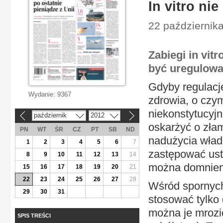
In vitro n
22 października
Zabiegi in vit
być uregulowa
Gdyby regulacj
Wydanie:
9367
zdrowia, o czy
niekonstytucyjn
październik
2012
«
»
oskarżyć o złam
PN
WT
ŚR
CZ
PT
SB
ND
nadużycia wła
1
2
3
4
5
6
7
zastępować ust
8
9
10
11
12
13
14
można domnie
15
16
17
18
19
20
21
22
23
24
25
26
27
28
Wśród spornych 
29
30
31
stosować tylko 
można je mrozić
SPIS TREŚCI