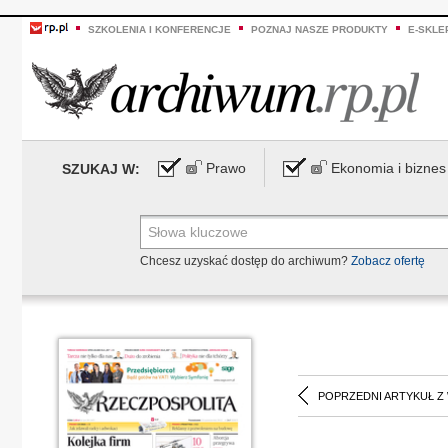
SZKOLENIA I KONFERENCJE
POZNAJ NASZE PRODUKTY
E-SKLE
Prawo
Ekonomia i biznes
SZUKAJ W:
Chcesz uzyskać dostęp do archiwum?
Zobacz ofertę
POPRZEDNI ARTYKUŁ Z