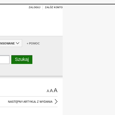
ZALOGUJ
ZAŁÓŻ KONTO
ANSOWANE
+ POMOC
A
A
A
NASTĘPNY ARTYKUŁ Z WYDANIA