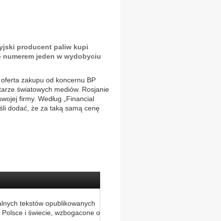
yjski producent paliw kupi
ię numerem jeden w wydobyciu
 oferta zakupu od koncernu BP
tarze światowych mediów. Rosjanie
swojej firmy. Według „Financial
eśli dodać, że za taką samą cenę
alnych tekstów opublikowanych
 Polsce i świecie, wzbogacone o