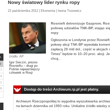
Nowy światowy lider rynku ropy
22 października 2012 | Ekonomia | Iwona Trusewicz
Rosnieft detronizuje Gazprom. Ros
połowę udziałów TNK-BP, stając s
ropy
Ogłoszona w Londynie przez Rosnieft
połowy akcji TNK-BP wywołała komen
zapłacą 28 mld dol., część w akcjach 
Times" będzie to 10–20 proc. akcji. J
źródło: AP
chcą...
Igor Sieczin, prezes
D
Rosnieftu – drugi po
Putinie najważniejszy
7
człowiek w Rosji
14
21
28
Dostęp do treści Archiwum.rp.pl jest płatny.
Archiwum Rzeczpospolitej to wygodna wyszukiwarka archiw
na łamach dziennika od 1993 roku. Unikalne źródło wiedzy o