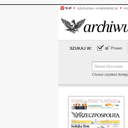
SZKOLENIA I KONFERENCJE
PO
Prawo
SZUKAJ W:
Chcesz uzyskać dostę