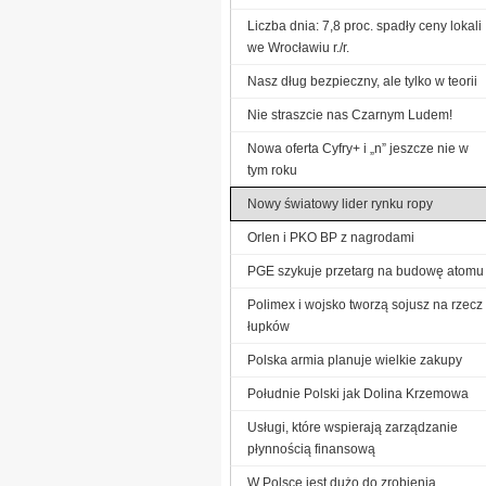
Liczba dnia: 7,8 proc. spadły ceny lokali
we Wrocławiu r./r.
Nasz dług bezpieczny, ale tylko w teorii
Nie straszcie nas Czarnym Ludem!
Nowa oferta Cyfry+ i „n” jeszcze nie w
tym roku
Nowy światowy lider rynku ropy
Orlen i PKO BP z nagrodami
PGE szykuje przetarg na budowę atomu
Polimex i wojsko tworzą sojusz na rzecz
łupków
Polska armia planuje wielkie zakupy
Południe Polski jak Dolina Krzemowa
Usługi, które wspierają zarządzanie
płynnością finansową
W Polsce jest dużo do zrobienia