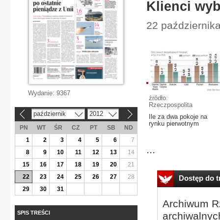
Klienci wyb
22 października
Wydanie:
9367
źródło:
Rzeczpospolita
październik
2012
«
»
Ile za dwa pokoje na
rynku pierwotnym
PN
WT
ŚR
CZ
PT
SB
ND
1
2
3
4
5
6
7
...
8
9
10
11
12
13
14
15
16
17
18
19
20
21
22
23
24
25
26
27
28
Dostęp do tr
29
30
31
Archiwum Rz
SPIS TREŚCI
archiwalnyc