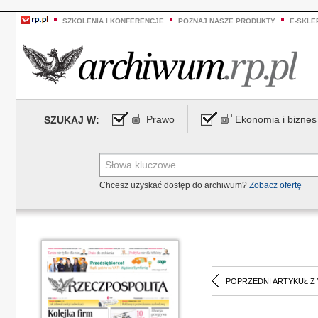
SZKOLENIA I KONFERENCJE
POZNAJ NASZE PRODUKTY
E-SKLE
Prawo
Ekonomia i biznes
SZUKAJ W:
Chcesz uzyskać dostęp do archiwum?
Zobacz ofertę
POPRZEDNI ARTYKUŁ Z