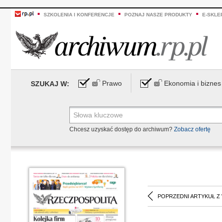
SZKOLENIA I KONFERENCJE
POZNAJ NASZE PRODUKTY
E-SKLE
Prawo
Ekonomia i biznes
SZUKAJ W:
Chcesz uzyskać dostęp do archiwum?
Zobacz ofertę
POPRZEDNI ARTYKUŁ Z