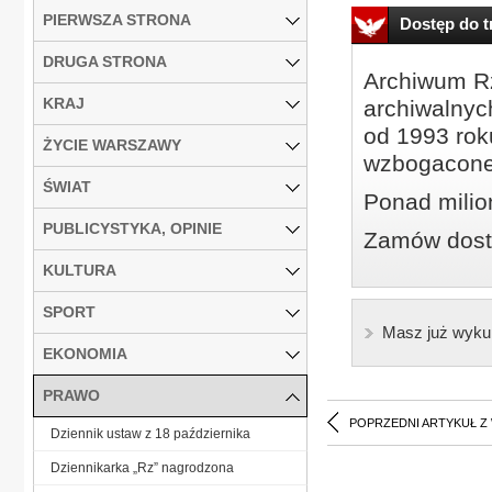
PIERWSZA STRONA
Dostęp do tr
DRUGA STRONA
Archiwum Rz
KRAJ
archiwalnyc
od 1993 roku
ŻYCIE WARSZAWY
wzbogacone
ŚWIAT
Ponad milio
PUBLICYSTYKA, OPINIE
Zamów dostę
KULTURA
SPORT
Masz już wyku
EKONOMIA
PRAWO
POPRZEDNI ARTYKUŁ Z
Dziennik ustaw z 18 października
Dziennikarka „Rz” nagrodzona