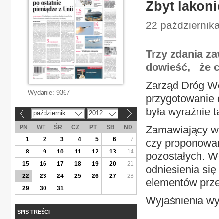
Zbyt lakon
22 października
Trzy zdania za
dowieść, że ce
Zarząd Dróg Wo
Wydanie:
9367
przygotowanie 
była wyraźnie t
październik
2012
«
»
PN
WT
ŚR
CZ
PT
SB
ND
Zamawiający ws
1
2
3
4
5
6
7
czy proponowan
8
9
10
11
12
13
14
pozostałych. We
15
16
17
18
19
20
21
odniesienia si
22
23
24
25
26
27
28
elementów prze
29
30
31
Wyjaśnienia wy
SPIS TREŚCI