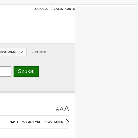
ZALOGUJ
ZAŁÓŻ KONTO
ANSOWANE
+ POMOC
A
A
A
NASTĘPNY ARTYKUŁ Z WYDANIA