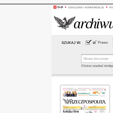
SZKOLENIA I KONFERENCJE
PO
Prawo
SZUKAJ W:
Chcesz uzyskać dostę