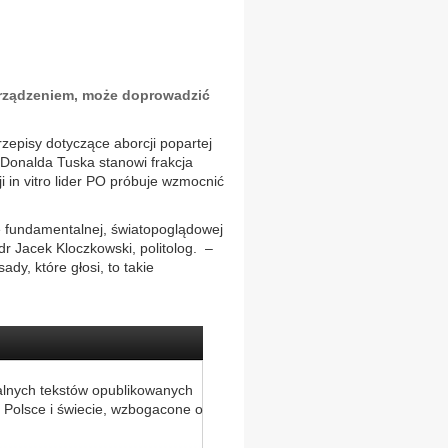
orządzeniem, może doprowadzić
zepisy dotyczące aborcji popartej
i Donalda Tuska stanowi frakcja
in vitro lider PO próbuje wzmocnić
e fundamentalnej, światopoglądowej
r Jacek Kloczkowski, politolog. –
dy, które głosi, to takie
alnych tekstów opublikowanych
 Polsce i świecie, wzbogacone o