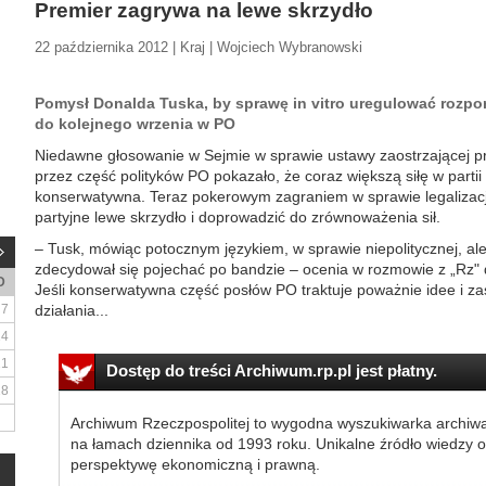
Premier zagrywa na lewe skrzydło
22 października 2012 | Kraj | Wojciech Wybranowski
Pomysł Donalda Tuska, by sprawę in vitro uregulować rozp
do kolejnego wrzenia w PO
Niedawne głosowanie w Sejmie w sprawie ustawy zaostrzającej pr
przez część polityków PO pokazało, że coraz większą siłę w parti
konserwatywna. Teraz pokerowym zagraniem w sprawie legalizacji 
partyjne lewe skrzydło i doprowadzić do zrównoważenia sił.
– Tusk, mówiąc potocznym językiem, w sprawie niepolitycznej, al
zdecydował się pojechać po bandzie – ocenia w rozmowie z „Rz" d
D
Jeśli konserwatywna część posłów PO traktuje poważnie idee i zasa
7
działania...
14
21
Dostęp do treści Archiwum.rp.pl jest płatny.
28
Archiwum Rzeczpospolitej to wygodna wyszukiwarka archiw
na łamach dziennika od 1993 roku. Unikalne źródło wiedzy o
perspektywę ekonomiczną i prawną.