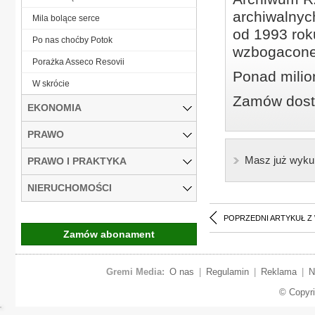
archiwalnyc
Mila bolące serce
od 1993 roku
Po nas choćby Potok
wzbogacone
Porażka Asseco Resovii
Ponad milio
W skrócie
Zamów dostę
EKONOMIA
PRAWO
Masz już wyku
PRAWO I PRAKTYKA
NIERUCHOMOŚCI
POPRZEDNI ARTYKUŁ Z
Zamów abonament
Gremi Media:
O nas
|
Regulamin
|
Reklama
|
N
© Copyr