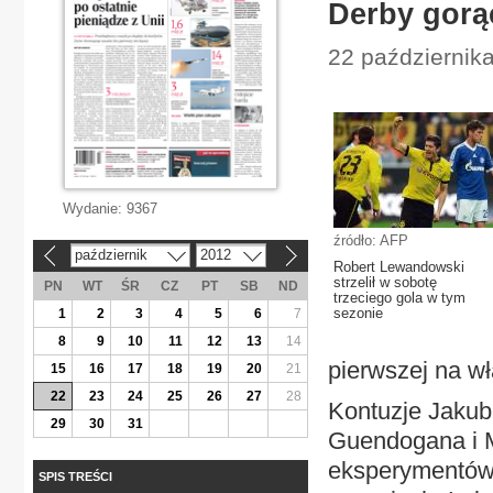
Derby gorą
22 październik
Wydanie:
9367
źródło: AFP
październik
2012
«
»
Robert Lewandowski
strzelił w sobotę
PN
WT
ŚR
CZ
PT
SB
ND
trzeciego gola w tym
sezonie
1
2
3
4
5
6
7
8
9
10
11
12
13
14
pierwszej na w
15
16
17
18
19
20
21
22
23
24
25
26
27
28
Kontuzje Jakub
29
30
31
Guendogana i M
eksperymentów.
SPIS TREŚCI