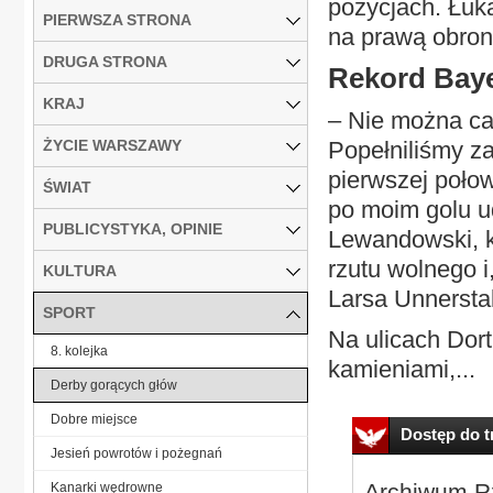
pozycjach. Łuk
PIERWSZA STRONA
na prawą obronę
DRUGA STRONA
Rekord Bay
KRAJ
– Nie można ca
ŻYCIE WARSZAWY
Popełniliśmy za
pierwszej połow
ŚWIAT
po moim golu u
PUBLICYSTYKA, OPINIE
Lewandowski, k
rzutu wolnego i
KULTURA
Larsa Unnerstal
SPORT
Na ulicach Dort
8. kolejka
kamieniami,...
Derby gorących głów
Dobre miejsce
Dostęp do tr
Jesień powrotów i pożegnań
Archiwum Rz
Kanarki wędrowne