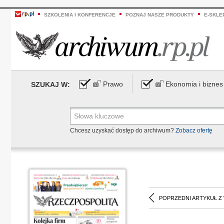
SZKOLENIA I KONFERENCJE
POZNAJ NASZE PRODUKTY
E-SKLE
Prawo
Ekonomia i biznes
SZUKAJ W:
Chcesz uzyskać dostęp do archiwum?
Zobacz ofertę
POPRZEDNI ARTYKUŁ Z