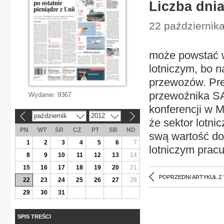
Liczba dnia
22 październik
może powstać w 
lotniczym, bo 
przewozów. Prez
przewoźnika SA
Wydanie:
9367
konferencji w M
październik
2012
«
»
że sektor lotni
PN
WT
ŚR
CZ
PT
SB
ND
swą wartość do
1
2
3
4
5
6
7
lotniczym pracu
8
9
10
11
12
13
14
15
16
17
18
19
20
21
POPRZEDNI ARTYKUŁ Z
22
23
24
25
26
27
28
29
30
31
SPIS TREŚCI