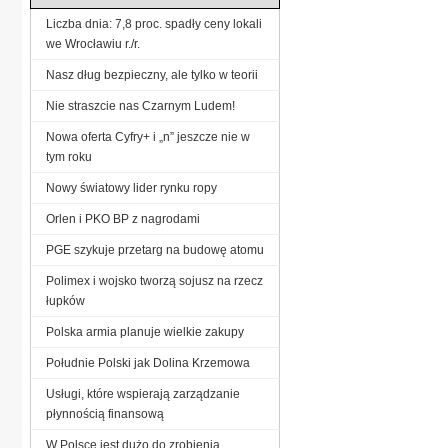
Liczba dnia: 7,8 proc. spadły ceny lokali
we Wrocławiu r./r.
Nasz dług bezpieczny, ale tylko w teorii
Nie straszcie nas Czarnym Ludem!
Nowa oferta Cyfry+ i „n” jeszcze nie w
tym roku
Nowy światowy lider rynku ropy
Orlen i PKO BP z nagrodami
PGE szykuje przetarg na budowę atomu
Polimex i wojsko tworzą sojusz na rzecz
łupków
Polska armia planuje wielkie zakupy
Południe Polski jak Dolina Krzemowa
Usługi, które wspierają zarządzanie
płynnością finansową
W Polsce jest dużo do zrobienia