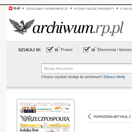
SZKOLENIA I KONFERENCJE
POZNAJ NASZE PRODUKTY
E-SKLE
Prawo
Ekonomia i biznes
SZUKAJ W:
Chcesz uzyskać dostęp do archiwum?
Zobacz ofertę
POPRZEDNI ARTYKUŁ Z