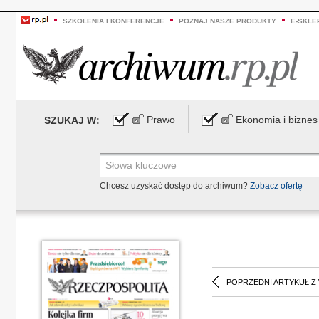
SZKOLENIA I KONFERENCJE
POZNAJ NASZE PRODUKTY
E-SKLE
Prawo
Ekonomia i biznes
SZUKAJ W:
Chcesz uzyskać dostęp do archiwum?
Zobacz ofertę
POPRZEDNI ARTYKUŁ Z