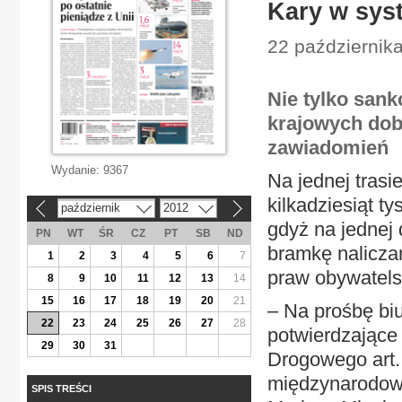
Kary w sys
22 października
Nie tylko sank
krajowych dob
zawiadomień
Wydanie:
9367
Na jednej tras
kilkadziesiąt ty
październik
2012
«
»
gdyż na jednej
PN
WT
ŚR
CZ
PT
SB
ND
bramkę naliczan
1
2
3
4
5
6
7
praw obywatelsk
8
9
10
11
12
13
14
15
16
17
18
19
20
21
– Na prośbę bi
22
23
24
25
26
27
28
potwierdzające
29
30
31
Drogowego art. 
międzynarodowy
SPIS TREŚCI