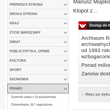
Mariusz Miąsko
PIERWSZA STRONA
Kłopot z...
DRUGA STRONA
KRAJ
Dostęp do tr
ŻYCIE WARSZAWY
Archiwum Rz
ŚWIAT
archiwalnyc
od 1993 roku
PUBLICYSTYKA, OPINIE
wzbogacone
KULTURA
Ponad milio
SPORT
Zamów dostę
EKONOMIA
PRAWO
Masz już wyku
Dziennik ustaw z 18 października
Dziennikarka „Rz” nagrodzona