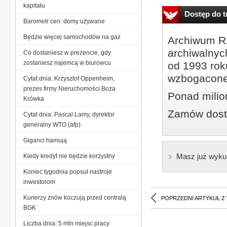
kapitału
Dostęp do tr
Barometr cen: domy używane
Będzie więcej samochodów na gaz
Archiwum Rz
archiwalnyc
Co dostaniesz w prezencie, gdy
zostaniesz najemcą w biurowcu
od 1993 roku
wzbogacone
Cytat dnia: Krzysztof Oppenheim,
prezes firmy Nieruchomości Boża
Ponad milio
Krówka
Zamów dostę
Cytat dnia: Pascal Lamy, dyrektor
generalny WTO (afp)
Giganci hamują
Masz już wyku
Kiedy kredyt nie będzie korzystny
Koniec tygodnia popsuł nastroje
inwestorom
Kurierzy znów koczują przed centralą
POPRZEDNI ARTYKUŁ Z
BGK
Liczba dnia: 5 mln miejsc pracy