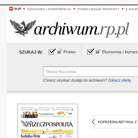
SZKOLENIA I KONFERENCJE
POZNAJ NASZE PRODUKTY
E-SKLE
Prawo
Ekonomia i biznes
SZUKAJ W:
Chcesz uzyskać dostęp do archiwum?
Zobacz ofertę
POPRZEDNI ARTYKUŁ Z