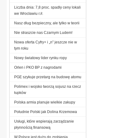
Liczba dnia: 7,8 proc. spadły ceny lokali
we Wrocławiu r./r.
Nasz dług bezpieczny, ale tylko w teorii
Nie straszcie nas Czarnym Ludem!
Nowa oferta Cyfry+ i „n” jeszcze nie w
tym roku
Nowy światowy lider rynku ropy
Orlen i PKO BP z nagrodami
PGE szykuje przetarg na budowę atomu
Polimex i wojsko tworzą sojusz na rzecz
łupków
Polska armia planuje wielkie zakupy
Południe Polski jak Dolina Krzemowa
Usługi, które wspierają zarządzanie
płynnością finansową
W Polsce jest dużo do zrobienia