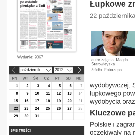
Łupkowe zn
22 październik
Wydanie:
9367
autor zdjęcia: Magda
Starowieyska
październik
2012
źródło: Fotorzepa
«
»
PN
WT
ŚR
CZ
PT
SB
ND
wydobywczej. S
1
2
3
4
5
6
7
łupkowego powi
8
9
10
11
12
13
14
wydobycia oraz
15
16
17
18
19
20
21
22
23
24
25
26
27
28
Kluczowe p
29
30
31
Polskie i zagr
SPIS TREŚCI
oczekiwały na 