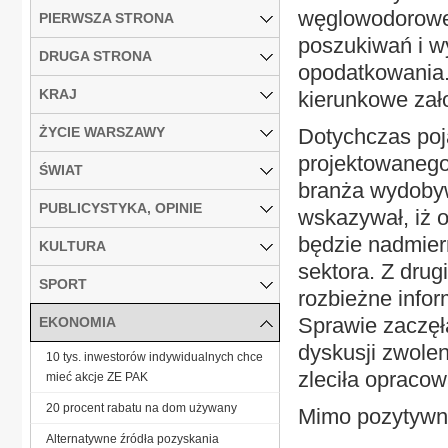
węglowodorowej
PIERWSZA STRONA
poszukiwań i w
DRUGA STRONA
opodatkowania.
KRAJ
kierunkowe zał
ŻYCIE WARSZAWY
Dotychczas poja
projektowanego 
ŚWIAT
branża wydobyw
PUBLICYSTYKA, OPINIE
wskazywał, iż 
będzie nadmier
KULTURA
sektora. Z drug
SPORT
rozbieżne info
Sprawie zaczęła
EKONOMIA
dyskusji zwole
10 tys. inwestorów indywidualnych chce
zleciła opraco
mieć akcje ZE PAK
20 procent rabatu na dom używany
Mimo pozytywnyc
Alternatywne źródła pozyskania