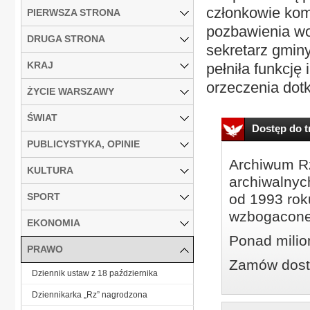
członkowie kom
PIERWSZA STRONA
pozbawienia wol
DRUGA STRONA
sekretarz gmin
KRAJ
pełniła funkcj
orzeczenia dotk
ŻYCIE WARSZAWY
ŚWIAT
Dostęp do tr
PUBLICYSTYKA, OPINIE
Archiwum Rz
KULTURA
archiwalnyc
SPORT
od 1993 roku
wzbogacone
EKONOMIA
Ponad milio
PRAWO
Zamów dostę
Dziennik ustaw z 18 października
Dziennikarka „Rz” nagrodzona