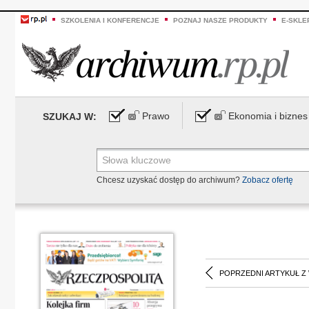
SZKOLENIA I KONFERENCJE
POZNAJ NASZE PRODUKTY
E-SKLE
Prawo
Ekonomia i biznes
SZUKAJ W:
Chcesz uzyskać dostęp do archiwum?
Zobacz ofertę
POPRZEDNI ARTYKUŁ Z