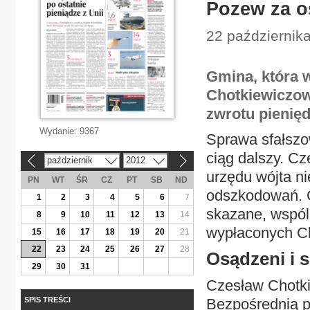
Pozew za o
22 października
Gmina, która 
Chotkiewiczowi
zwrotu pienięd
Wydanie:
9367
Sprawa sfałszo
ciąg dalszy. Cz
październik
2012
«
»
urzędu wójta ni
PN
WT
ŚR
CZ
PT
SB
ND
odszkodowań. G
1
2
3
4
5
6
7
skazane, wspól
8
9
10
11
12
13
14
wypłaconych C
15
16
17
18
19
20
21
22
23
24
25
26
27
28
Osądzeni i 
29
30
31
Czesław Chotki
SPIS TREŚCI
Bezpośrednią pr