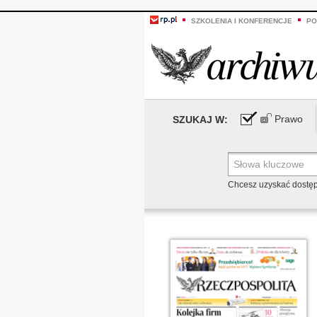
SZKOLENIA I KONFERENCJE
PO
Prawo
SZUKAJ W:
Chcesz uzyskać dostę