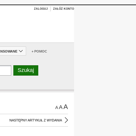
ZALOGUJ
ZAŁÓŻ KONTO
ANSOWANE
+ POMOC
A
A
A
NASTĘPNY ARTYKUŁ Z WYDANIA