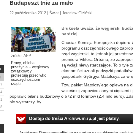
Budapeszt tnie za mało
22 października 2012 | Świat | Jarosław Giziński
Bruksela uważa, że węgierski budż
bardziej
Chociaż Komisja Europejska dopiero 7
programu oszczędnościowego zaprop
rząd węgierski, to jednak jej przedsta
źródło: AFP
premiera Viktora Orbána, że zapropo
Pracy, chleba,
są wciąż niewystarczające. To o tyle z
przeżycia – węgierscy
ekonomiści uznali podwyżki podatków
związkowcy
protestują przeciwko
gospodarki Györgya Matolcsya za wr
D
oszczędnościom
rządu
7
Tzw. pakiet Matolcsy'ego opiewa na ok
wcześniej zapowiedzianymi cięciami i
14
poprawić bilans budżetowy o 672 mld forintów (2,4 mld euro). Zda
21
nie wystarczy, by...
28
Dostęp do treści Archiwum.rp.pl jest płatny.
Archiwum Rzeczpospolitej to wygodna wyszukiwarka archiw