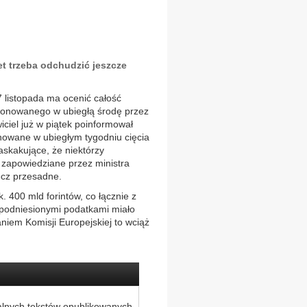
et trzeba odchudzić jeszcze
 listopada ma ocenić całość
onowanego w ubiegłą środę przez
wiciel już w piątek poinformował
nowane w ubiegłym tygodniu cięcia
askakujące, że niektórzy
 zapowiedziane przez ministra
ęcz przesadne.
. 400 mld forintów, co łącznie z
 podniesionymi podatkami miało
niem Komisji Europejskiej to wciąż
alnych tekstów opublikowanych