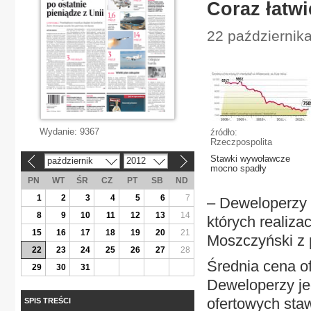
Coraz łatwi
22 październik
Wydanie:
9367
źródło:
Rzeczpospolita
Stawki wywoławcze
październik
2012
«
»
mocno spadły
PN
WT
ŚR
CZ
PT
SB
ND
1
2
3
4
5
6
7
– Deweloperzy 
8
9
10
11
12
13
14
których realiza
15
16
17
18
19
20
21
Moszczyński z 
22
23
24
25
26
27
28
Średnia cena ofe
29
30
31
Deweloperzy jed
ofertowych staw
SPIS TREŚCI