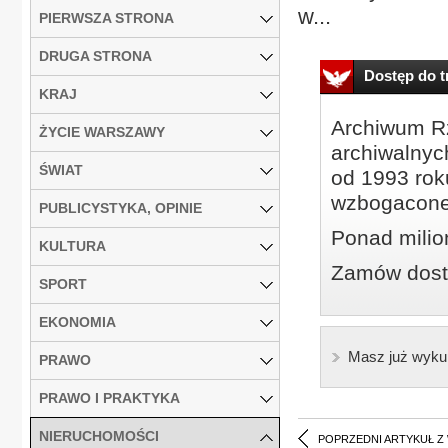
w...
PIERWSZA STRONA
DRUGA STRONA
Dostęp do tr
KRAJ
Archiwum Rz
ŻYCIE WARSZAWY
archiwalnyc
ŚWIAT
od 1993 roku
wzbogacone
PUBLICYSTYKA, OPINIE
Ponad milio
KULTURA
Zamów dostę
SPORT
EKONOMIA
Masz już wyku
PRAWO
PRAWO I PRAKTYKA
NIERUCHOMOŚCI
POPRZEDNI ARTYKUŁ Z