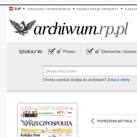
SZKOLENIA I KONFERENCJE
POZNAJ NASZE PRODUKTY
E-SKLE
Prawo
Ekonomia i biznes
SZUKAJ W:
Chcesz uzyskać dostęp do archiwum?
Zobacz ofertę
POPRZEDNI ARTYKUŁ Z