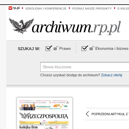
SZKOLENIA I KONFERENCJE
POZNAJ NASZE PRODUKTY
E-SKLE
Prawo
Ekonomia i biznes
SZUKAJ W:
Chcesz uzyskać dostęp do archiwum?
Zobacz ofertę
POPRZEDNI ARTYKUŁ Z