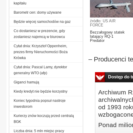
kapitału
Barometr cen: domy używane
źródło: US AIR
Będzie więcej samochodów na gaz
FORCE
Co dostaniesz w prezencie, gdy
Bezzałogowy statek
latający RQ-1
zostaniesz najemcą w biurowcu
Predator
Cytat dnia: Krzysztof Oppenheim,
prezes firmy Nieruchomości Boża
– Producenci t
Krówka
Cytat dnia: Pascal Lamy, dyrektor
generalny WTO (afp)
Dostęp do tr
Giganci hamują
Archiwum Rz
Kiedy kredyt nie będzie korzystny
archiwalnyc
Koniec tygodnia popsuł nastroje
od 1993 roku
inwestorom
wzbogacone
Kurierzy znów koczują przed centralą
BGK
Ponad milio
Liczba dnia: 5 mln miejsc pracy