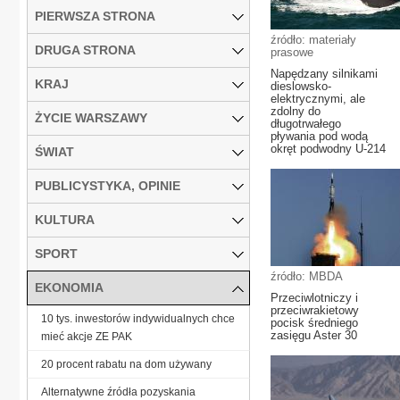
PIERWSZA STRONA
źródło: materiały
DRUGA STRONA
prasowe
Napędzany silnikami
KRAJ
dieslowsko-
elektrycznymi, ale
zdolny do
ŻYCIE WARSZAWY
długotrwałego
pływania pod wodą
okręt podwodny U-214
ŚWIAT
PUBLICYSTYKA, OPINIE
KULTURA
SPORT
źródło: MBDA
EKONOMIA
Przeciwlotniczy i
przeciwrakietowy
10 tys. inwestorów indywidualnych chce
pocisk średniego
zasięgu Aster 30
mieć akcje ZE PAK
20 procent rabatu na dom używany
Alternatywne źródła pozyskania