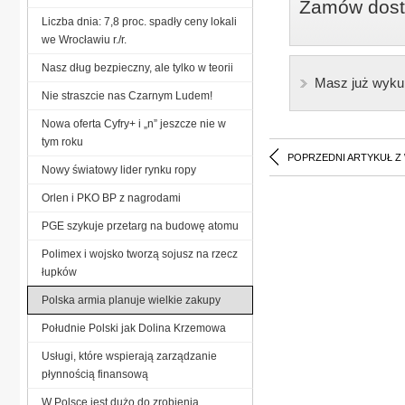
Zamów dostę
Liczba dnia: 7,8 proc. spadły ceny lokali
we Wrocławiu r./r.
Nasz dług bezpieczny, ale tylko w teorii
Masz już wyku
Nie straszcie nas Czarnym Ludem!
Nowa oferta Cyfry+ i „n” jeszcze nie w
tym roku
POPRZEDNI ARTYKUŁ Z
Nowy światowy lider rynku ropy
Orlen i PKO BP z nagrodami
PGE szykuje przetarg na budowę atomu
Polimex i wojsko tworzą sojusz na rzecz
łupków
Polska armia planuje wielkie zakupy
Południe Polski jak Dolina Krzemowa
Usługi, które wspierają zarządzanie
płynnością finansową
W Polsce jest dużo do zrobienia