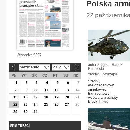
Polska armi
22 październik
Wydanie:
9367
autor zdjęcia: Radek
październik
2012
«
»
Pasterski
źródło: Fotorzepa
PN
WT
ŚR
CZ
PT
SB
ND
Średni,
1
2
3
4
5
6
7
wielozadaniowy
śmigłowiec
8
9
10
11
12
13
14
transportowy i
15
16
17
18
19
20
21
wsparcia piechoty
Black Hawk
22
23
24
25
26
27
28
29
30
31
SPIS TREŚCI