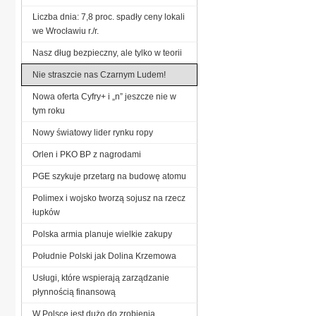
Liczba dnia: 7,8 proc. spadły ceny lokali
we Wrocławiu r./r.
Nasz dług bezpieczny, ale tylko w teorii
Nie straszcie nas Czarnym Ludem!
Nowa oferta Cyfry+ i „n” jeszcze nie w
tym roku
Nowy światowy lider rynku ropy
Orlen i PKO BP z nagrodami
PGE szykuje przetarg na budowę atomu
Polimex i wojsko tworzą sojusz na rzecz
łupków
Polska armia planuje wielkie zakupy
Południe Polski jak Dolina Krzemowa
Usługi, które wspierają zarządzanie
płynnością finansową
W Polsce jest dużo do zrobienia