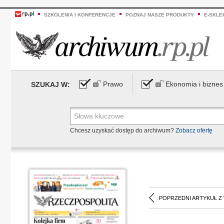
SZKOLENIA I KONFERENCJE
POZNAJ NASZE PRODUKTY
E-SKLE
Prawo
Ekonomia i biznes
SZUKAJ W:
Chcesz uzyskać dostęp do archiwum?
Zobacz ofertę
POPRZEDNI ARTYKUŁ Z