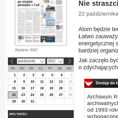
Nie strasz
22 październik
Atom będzie te
Łatwo zauważyć
energetycznej s
bardziej organi
Wydanie:
9367
Jak zaczęło by
październik
2012
«
»
o zdychających.
PN
WT
ŚR
CZ
PT
SB
ND
1
2
3
4
5
6
7
8
9
10
11
12
13
14
Dostęp do tr
15
16
17
18
19
20
21
22
23
24
25
26
27
28
Archiwum Rz
29
30
31
archiwalnyc
od 1993 roku
SPIS TREŚCI
wzbogacone