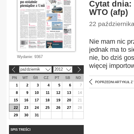
Cytat dnia:
WTO (afp)
22 październik
Nie mam nic pr
jednak ma to s
nie, bo dziś go
Wydanie:
9367
więcej importo
październik
2012
«
»
PN
WT
ŚR
CZ
PT
SB
ND
POPRZEDNI ARTYKUŁ Z
1
2
3
4
5
6
7
8
9
10
11
12
13
14
15
16
17
18
19
20
21
22
23
24
25
26
27
28
29
30
31
SPIS TREŚCI