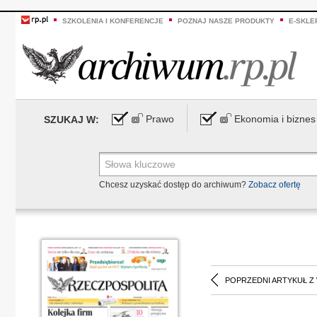
SZKOLENIA I KONFERENCJE
POZNAJ NASZE PRODUKTY
E-SKLE
Prawo
Ekonomia i biznes
SZUKAJ W:
Chcesz uzyskać dostęp do archiwum?
Zobacz ofertę
POPRZEDNI ARTYKUŁ Z