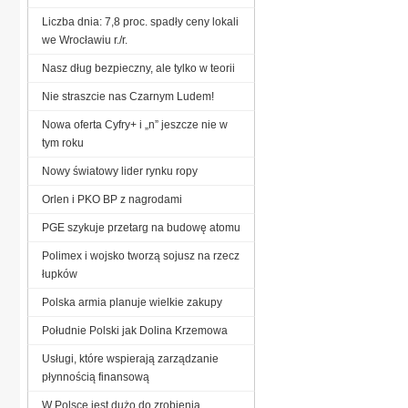
Liczba dnia: 7,8 proc. spadły ceny lokali
we Wrocławiu r./r.
Nasz dług bezpieczny, ale tylko w teorii
Nie straszcie nas Czarnym Ludem!
Nowa oferta Cyfry+ i „n” jeszcze nie w
tym roku
Nowy światowy lider rynku ropy
Orlen i PKO BP z nagrodami
PGE szykuje przetarg na budowę atomu
Polimex i wojsko tworzą sojusz na rzecz
łupków
Polska armia planuje wielkie zakupy
Południe Polski jak Dolina Krzemowa
Usługi, które wspierają zarządzanie
płynnością finansową
W Polsce jest dużo do zrobienia