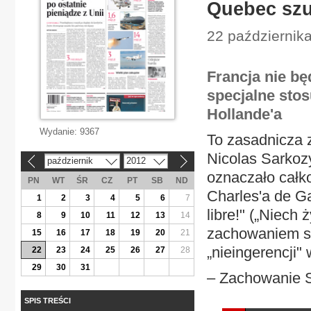
Quebec szu
22 października
Francja nie bę
specjalne sto
Hollande'a
Wydanie:
9367
To zasadnicza 
Nicolas Sarkozy
październik
2012
«
»
oznaczało całko
PN
WT
ŚR
CZ
PT
SB
ND
Charles'a de G
1
2
3
4
5
6
7
libre!" („Niech 
8
9
10
11
12
13
14
zachowaniem sw
15
16
17
18
19
20
21
„nieingerencji
22
23
24
25
26
27
28
29
30
31
– Zachowanie S
SPIS TREŚCI