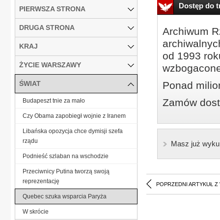
Dostęp do tr
PIERWSZA STRONA
DRUGA STRONA
Archiwum Rz
archiwalnyc
KRAJ
od 1993 roku
ŻYCIE WARSZAWY
wzbogacone
ŚWIAT
Ponad milio
Zamów dostę
Budapeszt tnie za mało
Czy Obama zapobiegł wojnie z Iranem
Libańska opozycja chce dymisji szefa
rządu
Masz już wyku
Podnieść szlaban na wschodzie
Przeciwnicy Putina tworzą swoją
reprezentację
POPRZEDNI ARTYKUŁ Z
Quebec szuka wsparcia Paryża
W skrócie