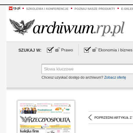
SZKOLENIA I KONFERENCJE
POZNAJ NASZE PRODUKTY
E-SKLE
Prawo
Ekonomia i biznes
SZUKAJ W:
Chcesz uzyskać dostęp do archiwum?
Zobacz ofertę
POPRZEDNI ARTYKUŁ Z