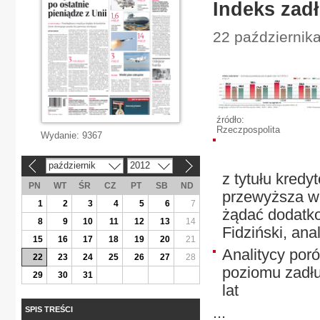
Indeks zad
22 październik
źródło:
Rzeczpospolita
Wydanie:
9367
październik
2012
«
»
z tytułu kredy
PN
WT
ŚR
CZ
PT
SB
ND
przewyższa wa
1
2
3
4
5
6
7
żądać dodatk
8
9
10
11
12
13
14
Fidziński, ana
15
16
17
18
19
20
21
Analitycy por
22
23
24
25
26
27
28
poziomu zadłuż
29
30
31
lat
...
SPIS TREŚCI