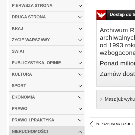
PIERWSZA STRONA
Dostęp do tr
DRUGA STRONA
KRAJ
Archiwum Rz
archiwalnyc
ŻYCIE WARSZAWY
od 1993 roku
ŚWIAT
wzbogacone
Ponad milio
PUBLICYSTYKA, OPINIE
Zamów dostę
KULTURA
SPORT
EKONOMIA
Masz już wyku
PRAWO
PRAWO I PRAKTYKA
POPRZEDNI ARTYKUŁ Z
NIERUCHOMOŚCI