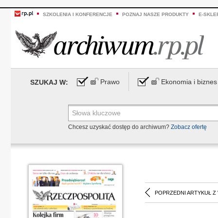
SZKOLENIA I KONFERENCJE
POZNAJ NASZE PRODUKTY
E-SKLE
Prawo
Ekonomia i biznes
SZUKAJ W:
Chcesz uzyskać dostęp do archiwum?
Zobacz ofertę
POPRZEDNI ARTYKUŁ Z