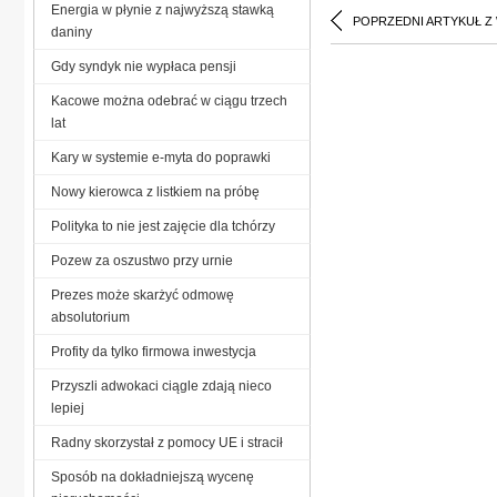
Energia w płynie z najwyższą stawką
POPRZEDNI ARTYKUŁ Z
daniny
Gdy syndyk nie wypłaca pensji
Kacowe można odebrać w ciągu trzech
lat
Kary w systemie e-myta do poprawki
Nowy kierowca z listkiem na próbę
Polityka to nie jest zajęcie dla tchórzy
Pozew za oszustwo przy urnie
Prezes może skarżyć odmowę
absolutorium
Profity da tylko firmowa inwestycja
Przyszli adwokaci ciągle zdają nieco
lepiej
Radny skorzystał z pomocy UE i stracił
Sposób na dokładniejszą wycenę