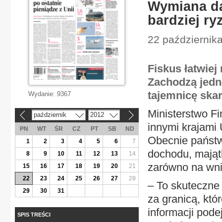
Wymiana da
bardziej r
22 październik
Fiskus łatwiej
Zachodzą jedn
tajemnicę ska
Wydanie:
9367
Ministerstwo F
październik
2012
«
»
innymi krajami 
PN
WT
ŚR
CZ
PT
SB
ND
Obecnie państw
1
2
3
4
5
6
7
dochodu, mająt
8
9
10
11
12
13
14
zarówno na wnio
15
16
17
18
19
20
21
22
23
24
25
26
27
28
– To skuteczne
29
30
31
za granicą, kt
informacji pod
SPIS TREŚCI