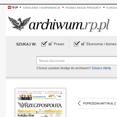
SZKOLENIA I KONFERENCJE
POZNAJ NASZE PRODUKTY
E-SKLE
Prawo
Ekonomia i biznes
SZUKAJ W:
Chcesz uzyskać dostęp do archiwum?
Zobacz ofertę
POPRZEDNI ARTYKUŁ Z