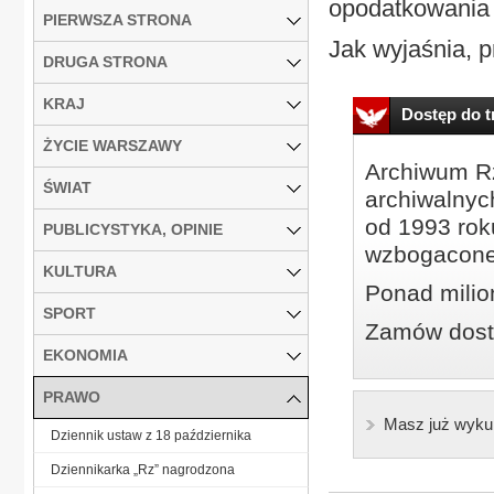
opodatkowania 
PIERWSZA STRONA
Jak wyjaśnia, 
DRUGA STRONA
KRAJ
Dostęp do tr
ŻYCIE WARSZAWY
Archiwum Rz
ŚWIAT
archiwalnyc
od 1993 roku
PUBLICYSTYKA, OPINIE
wzbogacone
KULTURA
Ponad milio
SPORT
Zamów dostę
EKONOMIA
PRAWO
Masz już wyku
Dziennik ustaw z 18 października
Dziennikarka „Rz” nagrodzona