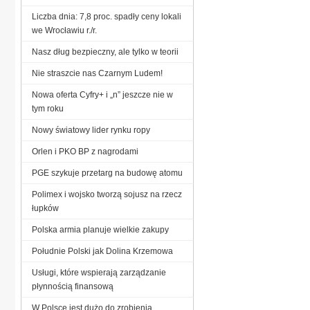
Liczba dnia: 7,8 proc. spadły ceny lokali
we Wrocławiu r./r.
Nasz dług bezpieczny, ale tylko w teorii
Nie straszcie nas Czarnym Ludem!
Nowa oferta Cyfry+ i „n” jeszcze nie w
tym roku
Nowy światowy lider rynku ropy
Orlen i PKO BP z nagrodami
PGE szykuje przetarg na budowę atomu
Polimex i wojsko tworzą sojusz na rzecz
łupków
Polska armia planuje wielkie zakupy
Południe Polski jak Dolina Krzemowa
Usługi, które wspierają zarządzanie
płynnością finansową
W Polsce jest dużo do zrobienia