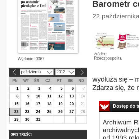
Barometr c
22 październik
źródło:
Rzeczpospolita
Wydanie:
9367
październik
2012
«
»
wydłuża się – 
PN
WT
ŚR
CZ
PT
SB
ND
Zdarza się, że 
1
2
3
4
5
6
7
8
9
10
11
12
13
14
15
16
17
18
19
20
21
Dostęp do tr
22
23
24
25
26
27
28
29
30
31
Archiwum Rz
archiwalnyc
SPIS TREŚCI
od 1993 roku