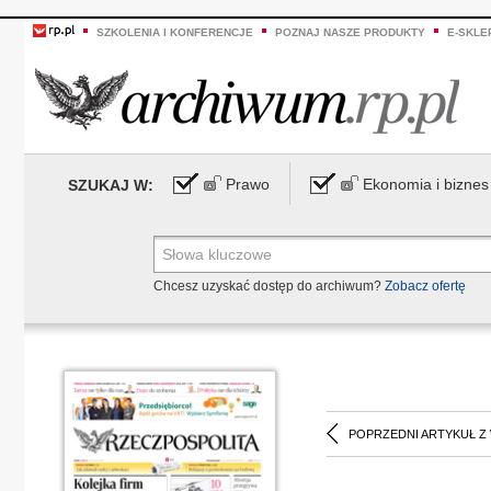
SZKOLENIA I KONFERENCJE
POZNAJ NASZE PRODUKTY
E-SKLE
Prawo
Ekonomia i biznes
SZUKAJ W:
Chcesz uzyskać dostęp do archiwum?
Zobacz ofertę
POPRZEDNI ARTYKUŁ Z