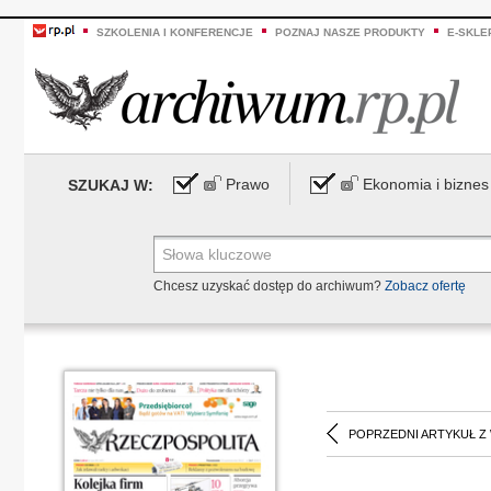
SZKOLENIA I KONFERENCJE
POZNAJ NASZE PRODUKTY
E-SKLE
Prawo
Ekonomia i biznes
SZUKAJ W:
Chcesz uzyskać dostęp do archiwum?
Zobacz ofertę
POPRZEDNI ARTYKUŁ Z