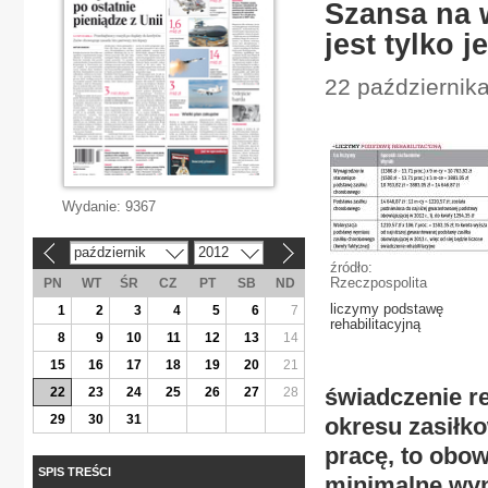
Szansa na 
jest tylko j
22 październik
Wydanie:
9367
październik
2012
«
»
źródło:
Rzeczpospolita
PN
WT
ŚR
CZ
PT
SB
ND
liczymy podstawę
1
2
3
4
5
6
7
rehabilitacyjną
8
9
10
11
12
13
14
15
16
17
18
19
20
21
świadczenie re
22
23
24
25
26
27
28
29
30
31
okresu zasiłko
pracę, to obo
SPIS TREŚCI
minimalne wyn