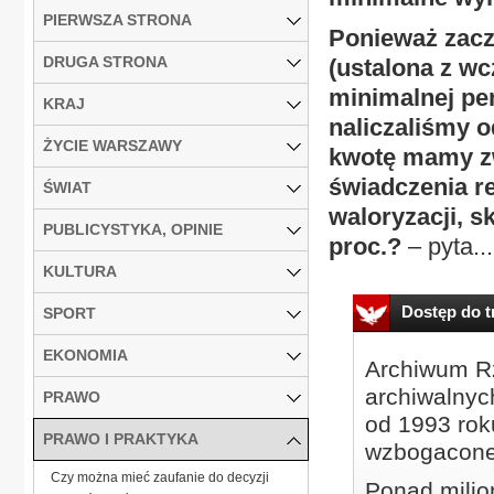
PIERWSZA STRONA
Ponieważ zacz
DRUGA STRONA
(ustalona z wc
minimalnej pen
KRAJ
naliczaliśmy o
ŻYCIE WARSZAWY
kwotę mamy zw
świadczenia r
ŚWIAT
waloryzacji, s
PUBLICYSTYKA, OPINIE
proc.?
– pyta...
KULTURA
Dostęp do tr
SPORT
EKONOMIA
Archiwum Rz
archiwalnyc
PRAWO
od 1993 roku
PRAWO I PRAKTYKA
wzbogacone
Czy można mieć zaufanie do decyzji
Ponad milio