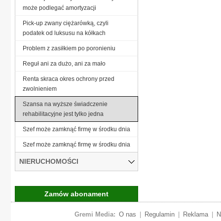
może podlegać amortyzacji
Pick-up zwany ciężarówką, czyli
podatek od luksusu na kółkach
Problem z zasiłkiem po poronieniu
Reguł ani za dużo, ani za mało
Renta skraca okres ochrony przed
zwolnieniem
Szansa na wyższe świadczenie
rehabilitacyjne jest tylko jedna
Szef może zamknąć firmę w środku dnia
Szef może zamknąć firmę w środku dnia
NIERUCHOMOŚCI
Zamów abonament
Gremi Media:
O nas
|
Regulamin
|
Reklama
|
N