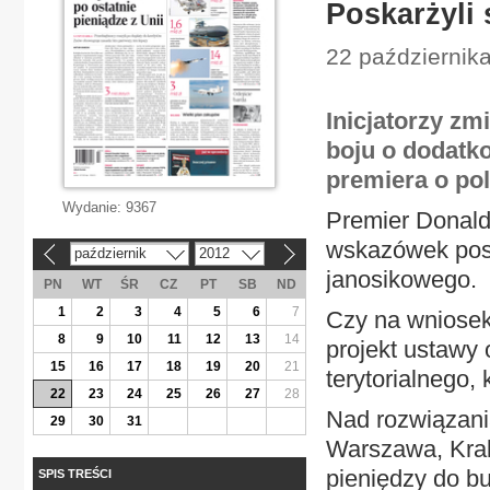
Poskarżyli 
22 października 
Inicjatorzy zm
boju o dodatk
premiera o pol
Wydanie:
9367
Premier Donald 
wskazówek posł
październik
2012
«
»
janosikowego.
PN
WT
ŚR
CZ
PT
SB
ND
1
2
3
4
5
6
7
Czy na wniose
8
9
10
11
12
13
14
projekt ustawy
15
16
17
18
19
20
21
terytorialnego,
22
23
24
25
26
27
28
Nad rozwiązani
29
30
31
Warszawa, Kra
pieniędzy do b
SPIS TREŚCI