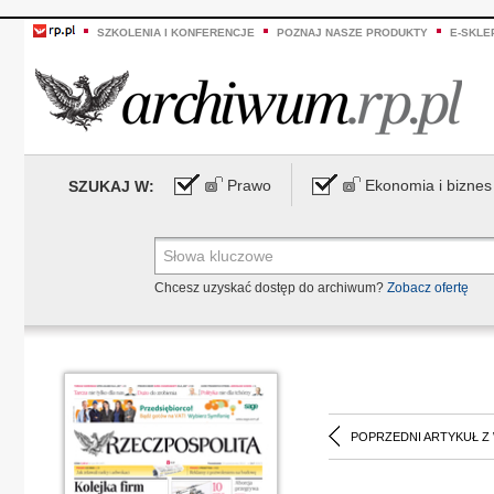
SZKOLENIA I KONFERENCJE
POZNAJ NASZE PRODUKTY
E-SKLE
Prawo
Ekonomia i biznes
SZUKAJ W:
Chcesz uzyskać dostęp do archiwum?
Zobacz ofertę
POPRZEDNI ARTYKUŁ Z