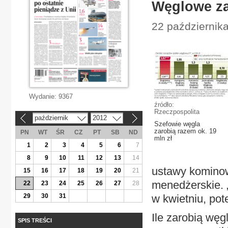
Węglowe za
22 październik
Wydanie:
9367
źródło:
Rzeczpospolita
październik
2012
«
»
Szefowie węgla
zarobią razem ok. 19
PN
WT
ŚR
CZ
PT
SB
ND
mln zł
1
2
3
4
5
6
7
8
9
10
11
12
13
14
ustawy kominow
15
16
17
18
19
20
21
menedżerskie. 
22
23
24
25
26
27
28
29
30
31
w kwietniu, pot
Ile zarobią węg
SPIS TREŚCI