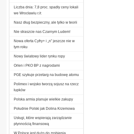
Liczba dnia: 7,8 proc. spadły ceny lokali
we Wrocławiu r./r.
Nasz dług bezpieczny, ale tylko w teorii
Nie straszcie nas Czarnym Ludem!
Nowa oferta Cyfry+ i „n” jeszcze nie w
tym roku
Nowy światowy lider rynku ropy
Orlen i PKO BP z nagrodami
PGE szykuje przetarg na budowę atomu
Polimex i wojsko tworzą sojusz na rzecz
łupków
Polska armia planuje wielkie zakupy
Południe Polski jak Dolina Krzemowa
Usługi, które wspierają zarządzanie
płynnością finansową
W Polsce jest dużo do zrobienia