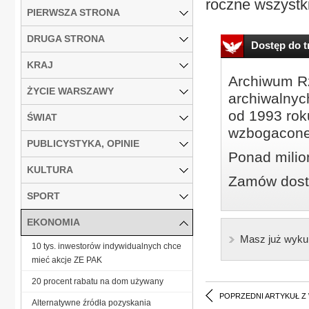
roczne wszystki
PIERWSZA STRONA
DRUGA STRONA
Dostęp do tr
KRAJ
Archiwum Rz
ŻYCIE WARSZAWY
archiwalnyc
od 1993 roku
ŚWIAT
wzbogacone
PUBLICYSTYKA, OPINIE
Ponad milio
KULTURA
Zamów dostę
SPORT
EKONOMIA
Masz już wyku
10 tys. inwestorów indywidualnych chce
mieć akcje ZE PAK
20 procent rabatu na dom używany
POPRZEDNI ARTYKUŁ Z
Alternatywne źródła pozyskania