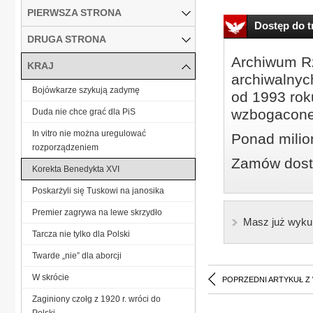
PIERWSZA STRONA
Dostęp do tr
DRUGA STRONA
Archiwum Rz
KRAJ
archiwalnyc
Bojówkarze szykują zadymę
od 1993 roku
wzbogacone
Duda nie chce grać dla PiS
In vitro nie można uregulować
Ponad milio
rozporządzeniem
Zamów dostę
Korekta Benedykta XVI
Poskarżyli się Tuskowi na janosika
Premier zagrywa na lewe skrzydło
Masz już wyku
Tarcza nie tylko dla Polski
Twarde „nie” dla aborcji
W skrócie
POPRZEDNI ARTYKUŁ Z
Zaginiony czołg z 1920 r. wróci do
Polski