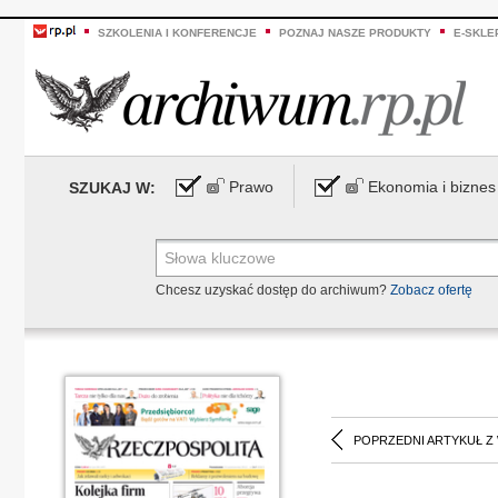
SZKOLENIA I KONFERENCJE
POZNAJ NASZE PRODUKTY
E-SKLE
Prawo
Ekonomia i biznes
SZUKAJ W:
Chcesz uzyskać dostęp do archiwum?
Zobacz ofertę
POPRZEDNI ARTYKUŁ Z