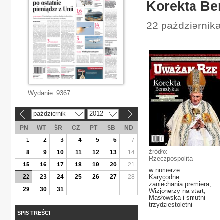
Korekta Be
22 października 
Wydanie:
9367
październik
2012
«
»
PN
WT
ŚR
CZ
PT
SB
ND
1
2
3
4
5
6
7
źródło:
8
9
10
11
12
13
14
Rzeczpospolita
15
16
17
18
19
20
21
w numerze:
22
23
24
25
26
27
28
Karygodne
zaniechania premiera,
29
30
31
Wizjonerzy na start,
Masłowska i smutni
trzydziestoletni
SPIS TREŚCI