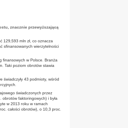
ostu, znacznie przewyższającą
ść 129,593 mln zł, co oznacza
ść sfinansowanych wierzytelności
ug finansowych w Polsce. Branża
ym. Taki poziom obrotów stawia
e świadczyły 43 podmioty, wśród
rcyjnych.
krajowego świadczonych przez
 obrotów faktoringowych) i była
byte w 2013 roku w ramach
oc. całości obrotów), o 10,3 proc.