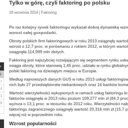
Tylko w górę, czyli faktoring po polsku
18 września 2014 | Faktoring
Po raz kolejny rynek faktoringu wykazał dobrą dynamikę wzr
wzrost całej gospodarki.
Obroty polskich firm faktoringowych w roku 2013 osiągnęły warto
wzrost o 12,7 proc. w porównaniu z rokiem 2012, w którym warto
osiągnęła 114,999 mln złotych.
Faktoring jest najszybciej rozwijającym się segmentem rynku usł
osiąga obroty, które stanowią 1,45 proc. udziału w rynku globaln
polski faktoring na dziesiątym miejscu w Europie.
D
Według najnowszych danych GUS w roku 2013 usługi faktoringow
7
nich było 27 przedsiębiorstw niebankowych oraz 16 banków kome
14
Wartość wierzytelności wykupionych w ramach usług faktoringu 
21
faktorów osiągnęła w 2013 roku poziom 109,277 mln zł (84,3 proc.
28
wyższa o 13,1 proc. w stosunku do 2012 roku. Wierzytelności na
faktoringu zagranicznego osiągnęły wartość 20,316 mln zł (15,7 pr
więcej niż w poprzednim roku.
Wzrost popularności