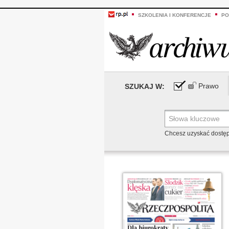
SZKOLENIA I KONFERENCJE
PO
Prawo
SZUKAJ W:
Chcesz uzyskać dostę