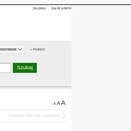
ZALOGUJ
ZAŁÓŻ KONTO
ANSOWANE
+ POMOC
A
A
A
NASTĘPNY ARTYKUŁ Z WYDANIA