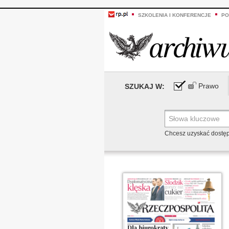
SZKOLENIA I KONFERENCJE
PO
Prawo
SZUKAJ W:
Chcesz uzyskać dostę