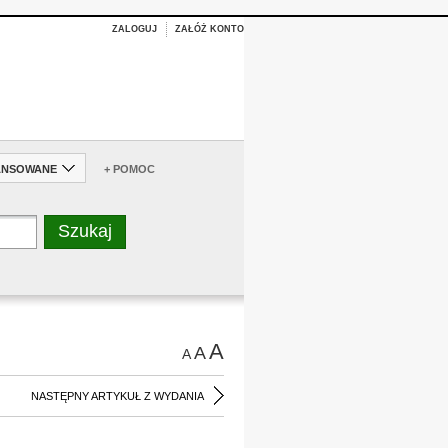
ZALOGUJ
ZAŁÓŻ KONTO
ANSOWANE
+ POMOC
A
A
A
NASTĘPNY ARTYKUŁ Z WYDANIA