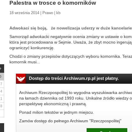
Palestra w trosce o komorników
18 września 2014 | Prawo | kb
Adwokaci się boją, że nowelizacja uderzy w duże kancelari
Samorząd adwokacki negatywnie ocenia zmiany w ustawie o komo
która jest procedowana w Sejmie. Uważa, że zbyt mocno ingerują
ograniczyć konkurencję.
Chodzi o zmiany przepisów dotyczących wyboru komornika. Teraz
komornik musi...
D
Dostęp do treści Archiwum.rp.pl jest płatny.
7
14
Archiwum Rzeczpospolitej to wygodna wyszukiwarka archiw
na łamach dziennika od 1993 roku. Unikalne źródło wiedzy o
21
perspektywę ekonomiczną i prawną.
28
Ponad milion tekstów w jednym miejscu.
Zamów dostęp do pełnego Archiwum "Rzeczpospolitej"