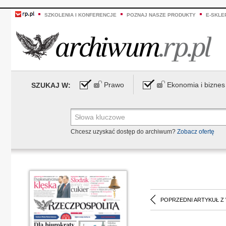
SZKOLENIA I KONFERENCJE
POZNAJ NASZE PRODUKTY
E-SKLE
Prawo
Ekonomia i biznes
SZUKAJ W:
Chcesz uzyskać dostęp do archiwum?
Zobacz ofertę
POPRZEDNI ARTYKUŁ Z