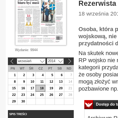
Rezerwista 
18 września 20
Osoba, która p
wojskową, nie
przydatności 
Wydanie:
9944
Na skutek nowe
RP wojsko nie 
wrzesień
2014
«
»
kategorii przyd
PN
WT
ŚR
CZ
PT
SB
ND
że osoby posiad
1
2
3
4
5
6
7
mogą złożyć wn
8
9
10
11
12
13
14
pozbawione np.
15
16
17
18
19
20
21
22
23
24
25
26
27
28
29
30
Dostęp do tr
SPIS TREŚCI
Archiwum Rz