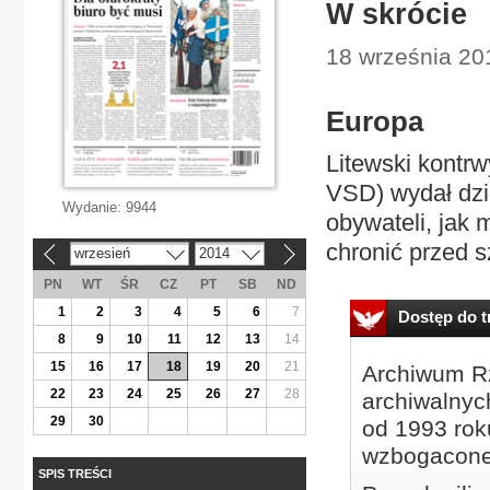
W skrócie
18 września 20
Europa
Litewski kontr
VSD) wydał dzie
Wydanie:
9944
obywateli, jak 
chronić przed s
wrzesień
2014
«
»
PN
WT
ŚR
CZ
PT
SB
ND
1
2
3
4
5
6
7
Dostęp do tr
8
9
10
11
12
13
14
15
16
17
18
19
20
21
Archiwum Rz
22
23
24
25
26
27
28
archiwalnyc
29
30
od 1993 roku
wzbogacone
SPIS TREŚCI