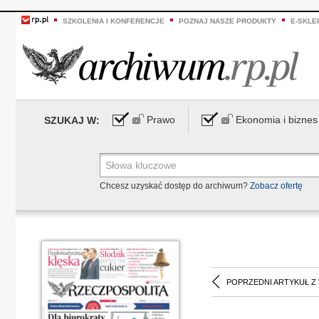
SZKOLENIA I KONFERENCJE
POZNAJ NASZE PRODUKTY
E-SKLE
Prawo
Ekonomia i biznes
SZUKAJ W:
Chcesz uzyskać dostęp do archiwum?
Zobacz ofertę
POPRZEDNI ARTYKUŁ Z