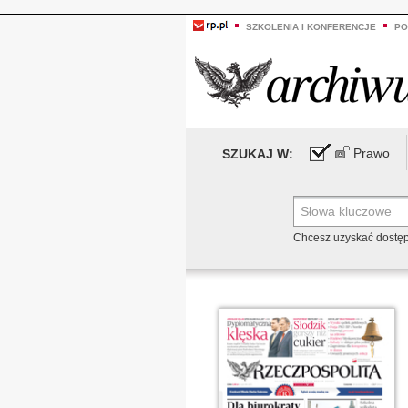
SZKOLENIA I KONFERENCJE
PO
Prawo
SZUKAJ W:
Chcesz uzyskać dostę