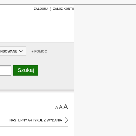
ZALOGUJ
ZAŁÓŻ KONTO
ANSOWANE
+ POMOC
A
A
A
NASTĘPNY ARTYKUŁ Z WYDANIA