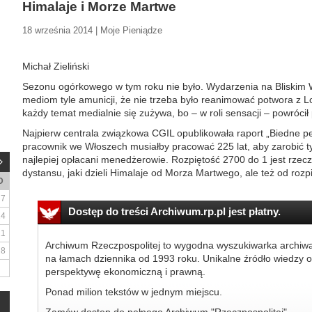
Himalaje i Morze Martwe
18 września 2014 | Moje Pieniądze
Michał Zieliński
Sezonu ogórkowego w tym roku nie było. Wydarzenia na Bliskim W
mediom tyle amunicji, że nie trzeba było reanimować potwora z L
każdy temat medialnie się zużywa, bo – w roli sensacji – powrócił 
Najpierw centrala związkowa CGIL opublikowała raport „Biedne pen
pracownik we Włoszech musiałby pracować 225 lat, aby zarobić tyl
najlepiej opłacani menedżerowie. Rozpiętość 2700 do 1 jest rzecz
dystansu, jaki dzieli Himalaje od Morza Martwego, ale też od rozpi
D
7
Dostęp do treści Archiwum.rp.pl jest płatny.
14
21
Archiwum Rzeczpospolitej to wygodna wyszukiwarka archiw
28
na łamach dziennika od 1993 roku. Unikalne źródło wiedzy o
perspektywę ekonomiczną i prawną.
Ponad milion tekstów w jednym miejscu.