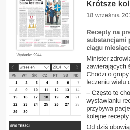
Krótsze kol
18 września 20
Recepty na pr
substancjami 
ciągu miesiąca
Wydanie:
9944
Minister zdrow
zawierających 
wrzesień
2014
«
»
Chodzi o grupy 
PN
WT
ŚR
CZ
PT
SB
ND
leczeniu wielu 
1
2
3
4
5
6
7
8
9
10
11
12
13
14
– Często te ch
15
16
17
18
19
20
21
wystawianiu rec
22
23
24
25
26
27
28
przybywa pacjen
29
30
kolejne recepty
Od dziś obowiąz
SPIS TREŚCI