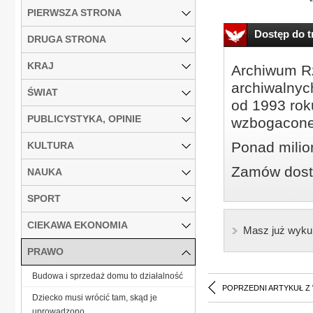
PIERWSZA STRONA
Dostęp do tr
DRUGA STRONA
KRAJ
Archiwum Rz
archiwalnyc
ŚWIAT
od 1993 roku
PUBLICYSTYKA, OPINIE
wzbogacone
Ponad milio
KULTURA
Zamów dostę
NAUKA
SPORT
CIEKAWA EKONOMIA
Masz już wyku
PRAWO
Budowa i sprzedaż domu to działalność
POPRZEDNI ARTYKUŁ Z
Dziecko musi wrócić tam, skąd je
uprowadzono