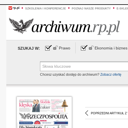
SZKOLENIA I KONFERENCJE
POZNAJ NASZE PRODUKTY
E-SKLE
Prawo
Ekonomia i biznes
SZUKAJ W:
Chcesz uzyskać dostęp do archiwum?
Zobacz ofertę
POPRZEDNI ARTYKUŁ Z