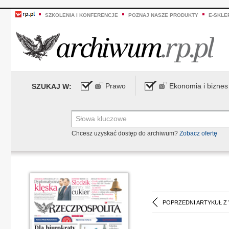
SZKOLENIA I KONFERENCJE
POZNAJ NASZE PRODUKTY
E-SKLE
Prawo
Ekonomia i biznes
SZUKAJ W:
Chcesz uzyskać dostęp do archiwum?
Zobacz ofertę
POPRZEDNI ARTYKUŁ Z