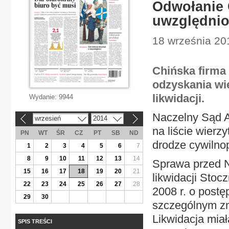
Odwołanie 
uwzględni
18 września 20
Chińska firma
odzyskania wi
likwidacji.
Wydanie:
9944
Naczelny Sąd A
wrzesień
2014
«
»
na liście wierz
PN
WT
ŚR
CZ
PT
SB
ND
drodze cywilnop
1
2
3
4
5
6
7
8
9
10
11
12
13
14
Sprawa przed N
15
16
17
18
19
20
21
likwidacji Stoc
22
23
24
25
26
27
28
2008 r. o post
29
30
szczególnym zn
Likwidacja mia
SPIS TREŚCI