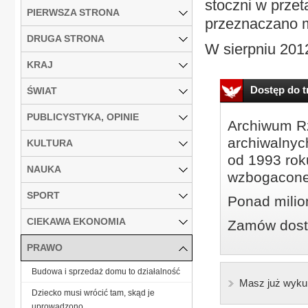
stoczni w prze
PIERWSZA STRONA
przeznaczano m.
DRUGA STRONA
W sierpniu 2012
KRAJ
Dostęp do tr
ŚWIAT
PUBLICYSTYKA, OPINIE
Archiwum Rz
archiwalnyc
KULTURA
od 1993 roku
NAUKA
wzbogacone
SPORT
Ponad milio
CIEKAWA EKONOMIA
Zamów dostę
PRAWO
Budowa i sprzedaż domu to działalność
Masz już wyku
Dziecko musi wrócić tam, skąd je
uprowadzono