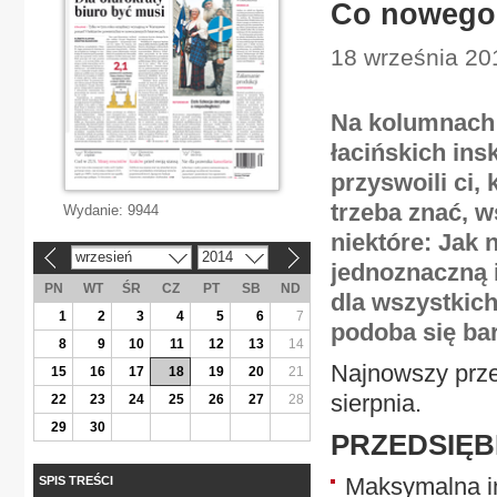
Co nowego
18 września 201
Na kolumnach
łacińskich ins
przyswoili ci,
trzeba znać, 
Wydanie:
9944
niektóre: Jak 
wrzesień
2014
«
»
jednoznaczną 
PN
WT
ŚR
CZ
PT
SB
ND
dla wszystkic
1
2
3
4
5
6
7
podoba się bar
8
9
10
11
12
13
14
Najnowszy prze
15
16
17
18
19
20
21
sierpnia.
22
23
24
25
26
27
28
29
30
PRZEDSIĘB
Maksymalna i
SPIS TREŚCI