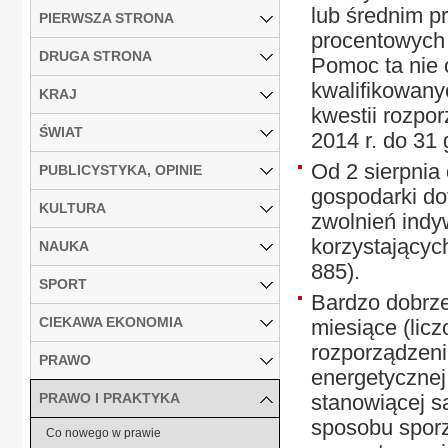
lub średnim p
PIERWSZA STRONA
procentowych b
DRUGA STRONA
Pomoc ta nie 
kwalifikowany
KRAJ
kwestii rozpo
ŚWIAT
2014 r. do 31 
Od 2 sierpnia
PUBLICYSTYKA, OPINIE
gospodarki do
KULTURA
zwolnień indy
korzystającyc
NAUKA
885).
SPORT
Bardzo dobrze,
CIEKAWA EKONOMIA
miesiące (lic
rozporządzeni
PRAWO
energetycznej
PRAWO I PRAKTYKA
stanowiącej s
sposobu sporz
Co nowego w prawie