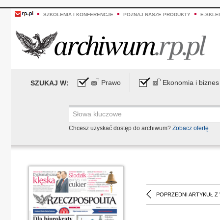
SZKOLENIA I KONFERENCJE
POZNAJ NASZE PRODUKTY
E-SKLE
Prawo
Ekonomia i biznes
SZUKAJ W:
Chcesz uzyskać dostęp do archiwum?
Zobacz ofertę
POPRZEDNI ARTYKUŁ Z