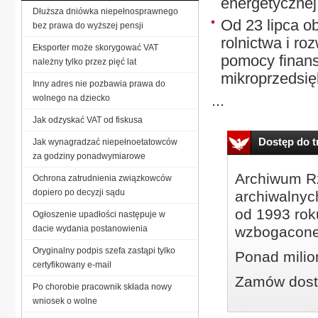
energetycznej 
Dłuższa dniówka niepełnosprawnego
Od 23 lipca o
bez prawa do wyższej pensji
rolnictwa i r
Eksporter może skorygować VAT
pomocy finans
należny tylko przez pięć lat
mikroprzedsięb
Inny adres nie pozbawia prawa do
...
wolnego na dziecko
Jak odzyskać VAT od fiskusa
Dostęp do tr
Jak wynagradzać niepełnoetatowców
za godziny ponadwymiarowe
Archiwum Rz
Ochrona zatrudnienia związkowców
dopiero po decyzji sądu
archiwalnyc
od 1993 roku
Ogłoszenie upadłości następuje w
dacie wydania postanowienia
wzbogacone
Oryginalny podpis szefa zastąpi tylko
Ponad milio
certyfikowany e-mail
Zamów dostę
Po chorobie pracownik składa nowy
wniosek o wolne